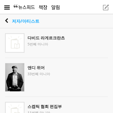
저자/아티스트
다비드 라게르크란츠
5번째 마니아
앤디 위어
33번째 마니아
스켑틱 협회 편집부
11번째 마니아