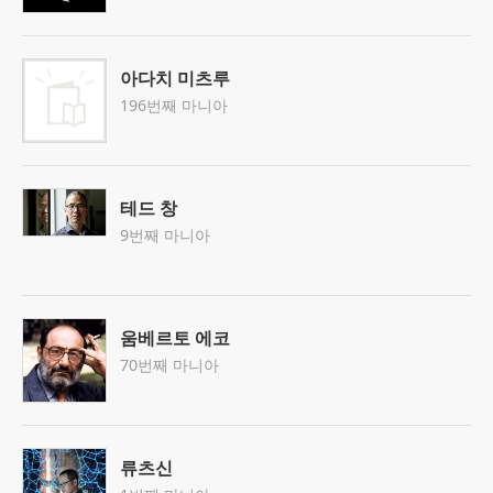
아다치 미츠루
196번째 마니아
테드 창
9번째 마니아
움베르토 에코
70번째 마니아
류츠신