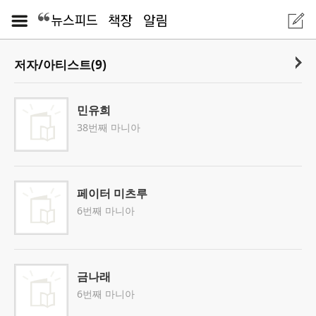
저자/아티스트(9)
민유희
38번째 마니아
페이터 미츠루
6번째 마니아
금나래
6번째 마니아