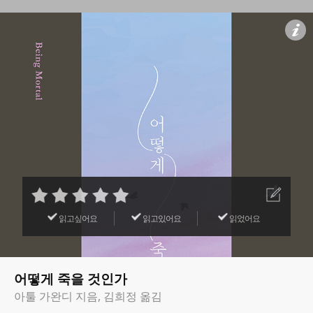
읽고싶어요
읽고있어요
읽었어요
어떻게 죽을 것인가
아툴 가완디 지음, 김희정 옮김