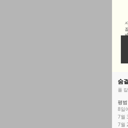
숨결
폴 
평범
8일
7월
7월