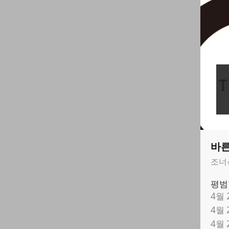
바른
조너
평범
4월
4월
4월