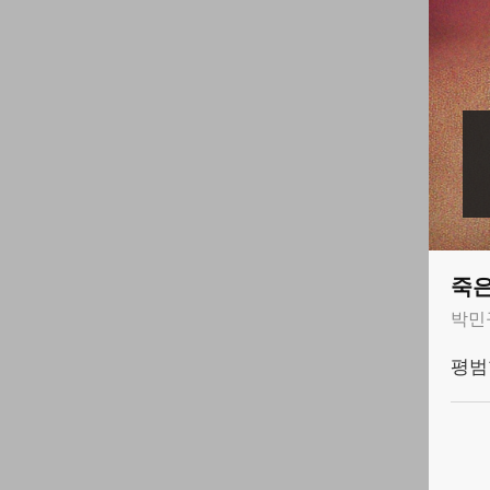
죽은
박민
평범