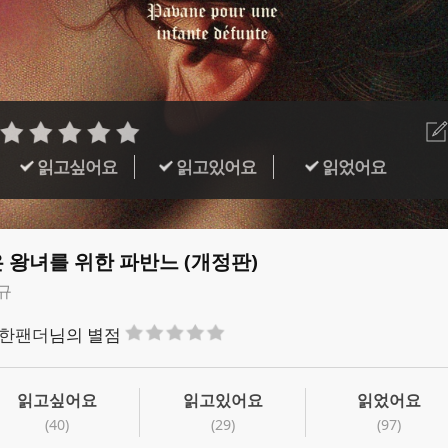
읽고싶어요
읽고있어요
읽었어요
 왕녀를 위한 파반느 (개정판)
규
한팬더
님의 별점
읽고싶어요
읽고있어요
읽었어요
(40)
(29)
(97)