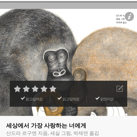
읽고싶어요
읽고있어요
읽었어요
세상에서 가장 사랑하는 너에게
산드라 르구엔 지음, 세실 그림, 박재연 옮김