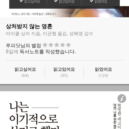
읽고싶어요
읽고있어요
읽었어요
상처받지 않는 영혼
마이클 싱어 지음, 이균형 옮김, 성해영 감수
루피닷
님의 별점
8일에
독서노트를 작성했습니다.
읽고싶어요
읽고있어요
읽었어요
(64)
(35)
(124)