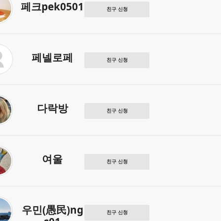
페크pek0501
친구 신청
페넬로페
친구 신청
다락방
친구 신청
여울
친구 신청
우민(愚民)ng
친구 신청