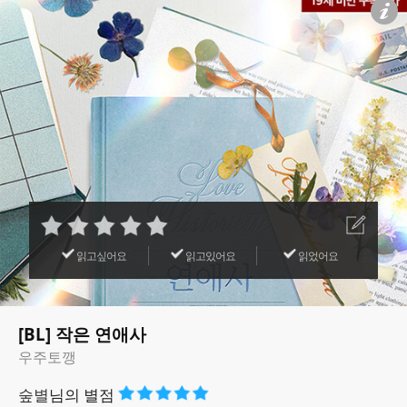
읽고싶어요
읽고있어요
읽었어요
[BL] 작은 연애사
우주토깽
숲별
님의 별점