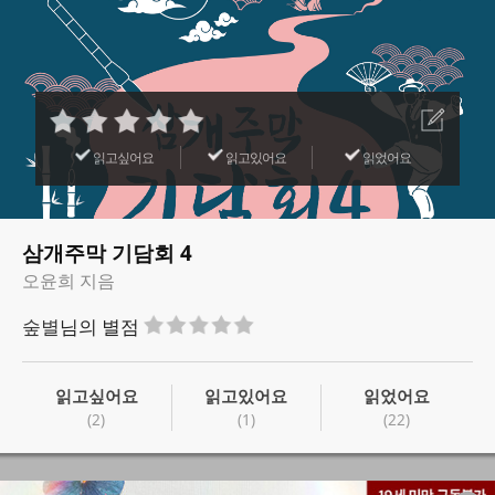
읽고싶어요
읽고있어요
읽었어요
삼개주막 기담회 4
오윤희 지음
숲별
님의 별점
읽고싶어요
읽고있어요
읽었어요
(2)
(1)
(22)