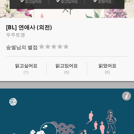
읽고싶어요
읽고있어요
읽었어요
[BL] 연애사 (외전)
우주토깽
숲별
님의 별점
읽고싶어요
읽고있어요
읽었어요
(1)
(6)
(6)