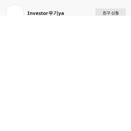
Investor우기ya
친구 신청
이누아
친구 신청
Candy_to_you.
친구 신청
배두척
친구 신청