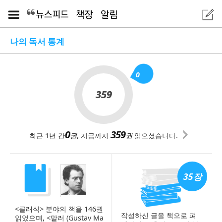
나의 독서 통계
0
359
359
0
359
최근 1년 간
권
, 지금까지
권
읽으셨습니다.
35장
<클래식> 분야의 책을 146권
작성하신 글을 책으로 펴
읽었으며, <말러 (Gustav Ma