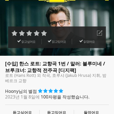
읽고싶어요
읽고있어요
읽었어요
[수입] 한스 로트: 교향곡 1번 / 말러: 블루미네 /
브루크너: 교향적 전주곡 [디지팩]
로트 (Hans Rott) 외 작곡, 흐루샤 (Jakub Hrusa) 지휘, 밤
베르크 교향
Hoony
님의 별점
2023년 1월 8일에
100자평을 작성했습니다.
듣고싶어요
듣고있어요
들었어요