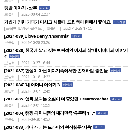
텃밭 이야기 - 상추
페이퍼
보슬비 | 2025-08-04 22:37
가볍게 연한 커피가 마시고 싶을때, 드립백이 편해서 좋아요.
100자평
[드립백 알라딘 블렌드..]
보슬비 | 2021-12-29 17:55
[2021-089] I love Derry. ‘Insomnia‘
페이퍼
보슬비 | 2021-10-28 23:26
[2021-088] 한국에 살고 있는 보편적인 여자의 삶 ‘내 어머니의 이야기
4‘
페이퍼
보슬비 | 2021-10-27 16:44
[2021-087] 현실이 아닌 이야기속에서만 존재하길 ‘증언들‘
페이퍼
보슬비 | 2021-10-18 14:22
[2021-086] ‘내 어머니 이야기 3’
페이퍼
보슬비 | 2021-10-07 12:45
[2021-085] 영화 보다는 소설이 더 좋았던 ‘Dreamcatcher‘
페이퍼
보슬비 | 2021-10-01 15:59
[2021-084] 캠핑 귀차니즘의 대리만족 ‘유루캠 1~7‘
페이퍼
보슬비 | 2021-09-30 14:52
[2021-083] 기대가 되는 드라마의 원작웹툰 ‘지옥‘
페이퍼