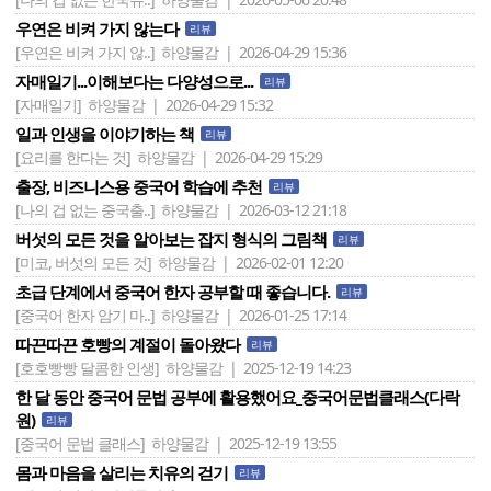
우연은 비켜 가지 않는다
리뷰
[우연은 비켜 가지 않..]
하양물감 | 2026-04-29 15:36
자매일기...이해보다는 다양성으로...
리뷰
[자매일기]
하양물감 | 2026-04-29 15:32
일과 인생을 이야기하는 책
리뷰
[요리를 한다는 것]
하양물감 | 2026-04-29 15:29
출장, 비즈니스용 중국어 학습에 추천
리뷰
[나의 겁 없는 중국출..]
하양물감 | 2026-03-12 21:18
버섯의 모든 것을 알아보는 잡지 형식의 그림책
리뷰
[미코, 버섯의 모든 것]
하양물감 | 2026-02-01 12:20
초급 단계에서 중국어 한자 공부할 때 좋습니다.
리뷰
[중국어 한자 암기 마..]
하양물감 | 2026-01-25 17:14
따끈따끈 호빵의 계절이 돌아왔다
리뷰
[호호빵빵 달콤한 인생]
하양물감 | 2025-12-19 14:23
한 달 동안 중국어 문법 공부에 활용했어요_중국어문법클래스(다락
원)
리뷰
[중국어 문법 클래스]
하양물감 | 2025-12-19 13:55
몸과 마음을 살리는 치유의 걷기
리뷰