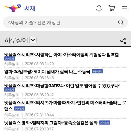
하루살이
넷플릭스 시리즈<사랑하는 아이>가스라이팅의 위험성과 참혹함
페이퍼
하루살이 | 2026-08-05 14:29
영화<와일드씽>코미디 냄새가 살짝 나는 소동극
페이퍼
하루살이 | 2026-08-03 13:46
넷플릭스 시리즈<대공항GATE24> 이런 일도 벌어질 수 있겠구나!
페이퍼
하루살이 | 2026-08-03 10:42
넷플릭스 시리즈<티셔츠가 마를 때까지>반전의 미스터리+줄타는 로
맨스
페이퍼
하루살이 | 2026-07-31 10:44
넷플릭스 영화<엘리지의 그림자>통속소설같은 실화
페이퍼
하루살이 | 2026-07-29 10:17