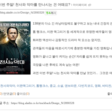
이번 주말! 천사와 악마를 만나시는 건 어때요?
ｌ
마이페이퍼
//blog.aladin.co.kr/Design_N/2890328
138분의 다소 긴 러닝타임에도 불구하고 보는 내내 긴장의 끈
톰 행크스, 이완 맥그리거 등 세계적으로 유명한 배우들이 영
화려한 액션이나 감동적인 드라마 적 요소는 없지만,
관객들의 마음을 매료시키기에 충분한 매력을 가진 영화입니
영화가 끝나고 불이 켜지는 순간! 자리를 쉽게 뜨지 못하는 
극장을 나온 후에도 계속 남는 여운!
과연 이번 주말! 나는 천사와 악마를 만날 것인가... 그것은 
천사와악마
이완맥그리거
톰행크스
종교
소설
댄브라운
다빈치코드
영화
바티칸
,
,
,
,
,
,
,
,
0
)
먼댓글(
0
)
좋아요(
0
)
좋
 주소 :
https://blog.aladin.co.kr/trackback/Design_N/2890328