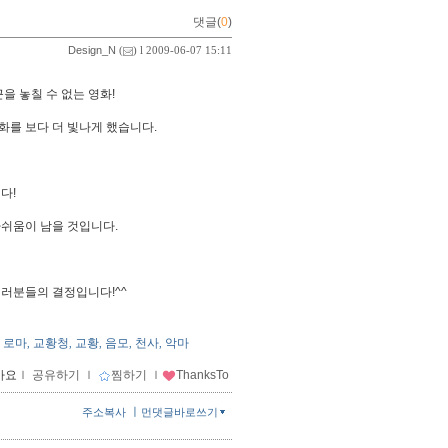
댓글(
0
)
Design_N
(
) l 2009-06-07 15:11
을 놓칠 수 없는 영화!
화를 보다 더 빛나게 했습니다.
다!
아쉬움이 남을 것입니다.
여러분들의 결정입니다!^^
로마
교황청
교황
음모
천사
악마
,
,
,
,
,
,
아요
ｌ
공유하기
ｌ
찜하기
ｌ
ThanksTo
ㅣ
주소복사
먼댓글바로쓰기