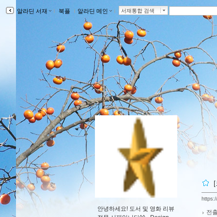
알라딘 서재
ｌ
북플
ｌ
알라딘 메인
ｌ
서재통합 검색
https:
안녕하세요! 도서 및 영화 리뷰
전출