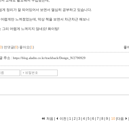
서 교재로 필요해서 구입했는데,
쉽게 정리가 잘 되어있어서 보면서 열심히 공부하고 있습니다.
가 어렵게만 느껴졌었는데, 막상 책을 보면서 차근차근 해보니
 그리 어렵게 느껴지지 않네요! 화이팅!
0
)
먼댓글(
0
)
좋아요(
1
)
좋
 주소 :
https://blog.aladin.co.kr/trackback/Design_N/2790929
처음
|
이전
|
1
|
2
|
3
|
4
|
5
|
6
|
7
|
8
|
9
|
10
|
다음