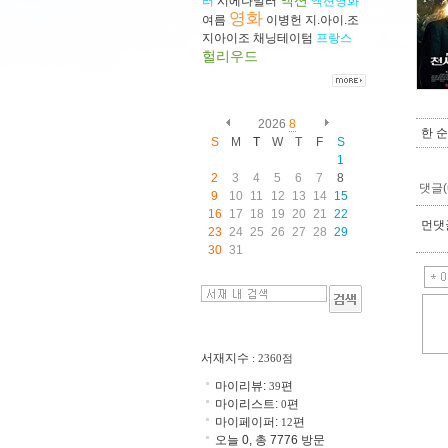
액션
러
시에나밀러
액션영화
영화
여름
이병헌
지.아이.조
지아이조
채닝테이텀
프랑스
헐리우드
2026
8
한 
S
M
T
W
T
F
S
1
2
3
4
5
6
7
8
댓글(
9
10
11
12
13
14
15
16
17
18
19
20
21
22
먼댓글
23
24
25
26
27
28
29
30
31
서재지수
: 2360점
마이리뷰:
편
39
마이리스트:
편
0
마이페이퍼:
편
12
오늘 0, 총 7776 방문