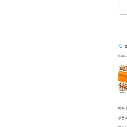
https:
먼저 
주문하