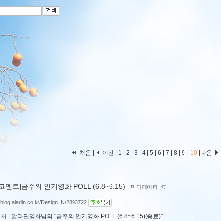
처음
|
이전
|
1
|
2
|
3
|
4
|
5
|
6
|
7
|
8
|
9
|
10
|
다음
[코멘트]금주의 인기영화 POLL (6.8~6.15)
ｌ
마이페이퍼
//blog.aladin.co.kr/Design_N/2893722
처 :
알라딘영화님의 "금주의 인기영화 POLL (6.8~6.15)(종료)"