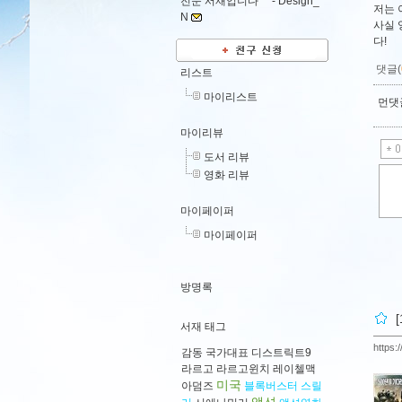
전문 서재입니다^^ -
Design_
저는 
N
사실 
다!
댓글(
리스트
마이리스트
먼댓글
마이리뷰
도서 리뷰
영화 리뷰
마이페이퍼
마이페이퍼
방명록
서재 태그
https:
감동
국가대표
디스트릭트9
라르고
라르고윈치
레이첼맥
미국
아덤즈
블록버스터
스릴