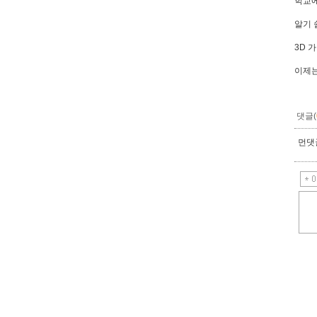
학교에
알기 
3D 
이제는
댓글(
먼댓글