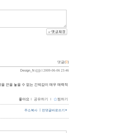
댓글(
0
)
Design_N
(
) l 2009-06-06 23:46
장을 끈을 놓을 수 없는 긴박감이 매우 매력적
좋아요
ｌ
공유하기
ｌ
찜하기
ㅣ
주소복사
먼댓글바로쓰기