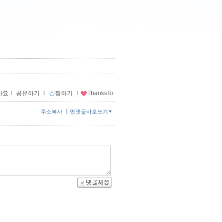
아요
ｌ
공유하기
ｌ
찜하기
ｌ
ThanksTo
ㅣ
주소복사
먼댓글바로쓰기