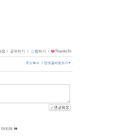
아요
ｌ
공유하기
ｌ
찜하기
ｌ
ThanksTo
ㅣ
주소복사
먼댓글바로쓰기
|
마지막