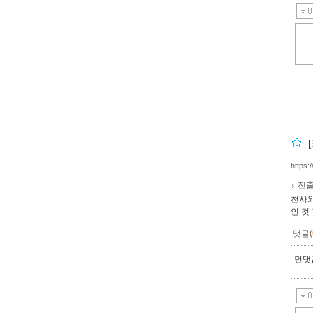
https:
전출
천사와
인 것
댓글(
먼댓글