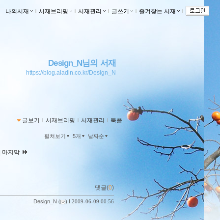
나의서재
ｌ
서재브리핑
ｌ
서재관리
ｌ
글쓰기
ｌ
즐겨찾는 서재
ｌ
Design_N님의 서재
https://blog.aladin.co.kr/Design_N
글보기
ｌ
서재브리핑
ｌ
서재관리
ｌ
북플
펼쳐보기
5개
날짜순
|
마지막
댓글(
0
)
Design_N
(
) l 2009-06-09 00:56