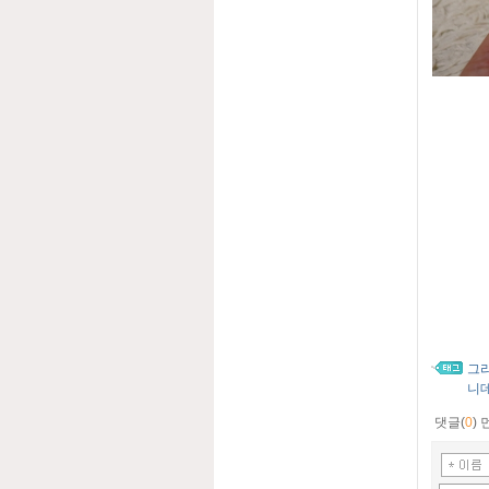
그
니
댓글(
0
)