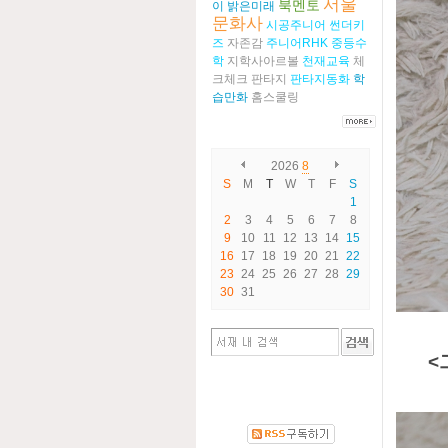
서울
북멘토
이
밝은미래
문화사
시공주니어
썬더키
즈
자존감
주니어RHK
중등수
학
지학사아르볼
천재교육
체
크체크
판타지
판타지동화
학
습만화
홈스쿨링
2026
8
S
M
T
W
T
F
S
1
2
3
4
5
6
7
8
9
10
11
12
13
14
15
16
17
18
19
20
21
22
23
24
25
26
27
28
29
30
31
<