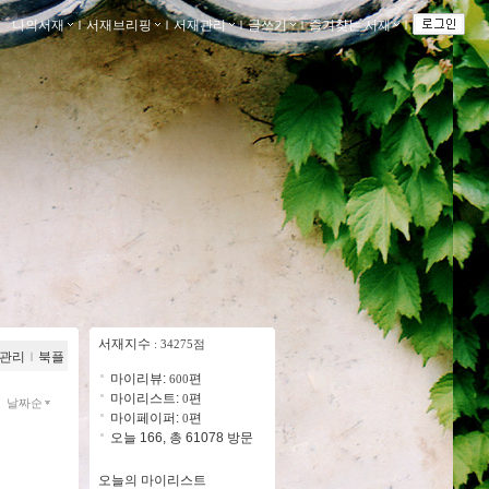
나의서재
ｌ
서재브리핑
ｌ
서재관리
ｌ
글쓰기
ｌ
즐겨찾는 서재
ｌ
서재지수
: 34275점
관리
ｌ
북플
마이리뷰:
편
600
마이리스트:
편
0
날짜순
마이페이퍼:
편
0
오늘 166, 총 61078 방문
오늘의 마이리스트