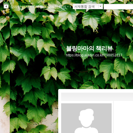
알라딘 서재
ｌ
북플
ｌ
알라딘 메인
ｌ
서재통합 검색
블링마마의 책리뷰
https://blog.aladin.co.kr/798852117