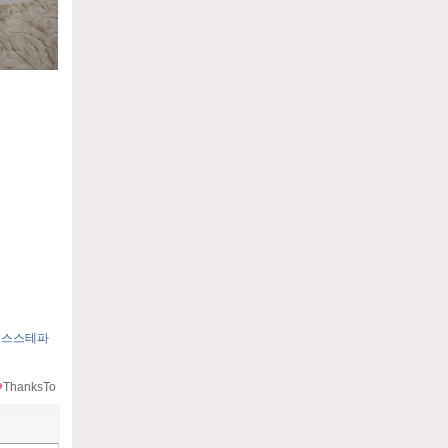
요
오스스테파
ThanksTo