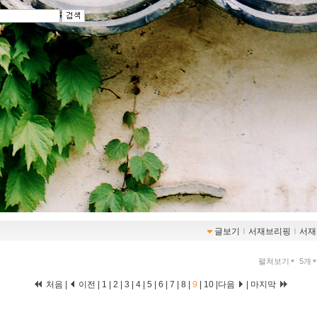
글보기
ｌ
서재브리핑
ｌ
서재
펼쳐보기
5개
처음
|
이전
|
1
|
2
|
3
|
4
|
5
|
6
|
7
|
8
|
9
|
10
|
다음
|
마지막