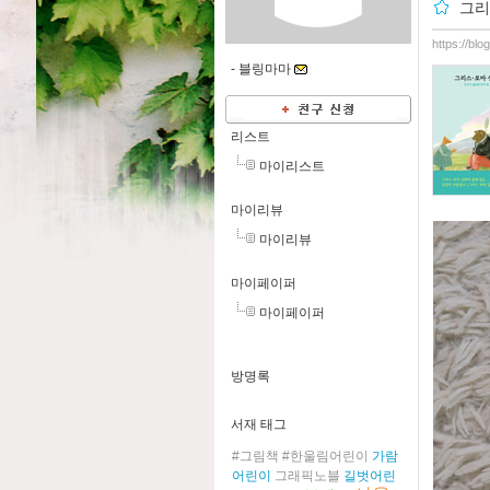
그리
https://bl
-
블링마마
리스트
마이리스트
마이리뷰
마이리뷰
마이페이퍼
마이페이퍼
방명록
서재 태그
#그림책
#한울림어린이
가람
어린이
그래픽노블
길벗어린