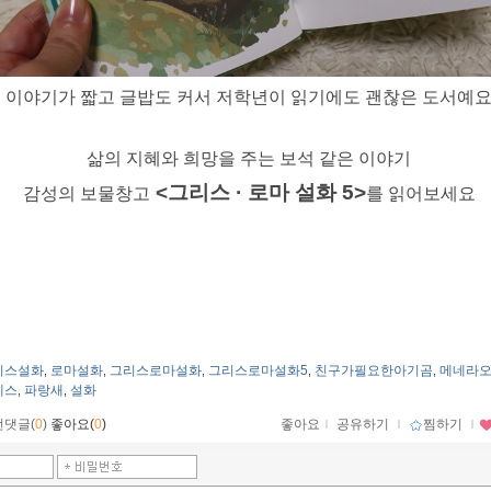
이야기가 짧고 글밥도 커서 저학년이 읽기에도 괜찮은 도서예
삶의 지혜와 희망을 주는 보석 같은 이야기
<그리스 · 로마 설화 5>
감성의 보물창고
를 읽어보세요
리스설화
로마설화
그리스로마설화
그리스로마설화5
친구가필요한아기곰
메네라
,
,
,
,
,
데스
파랑새
설화
,
,
먼댓글(
0
)
좋아요(
0
)
좋아요
ｌ
공유하기
ｌ
찜하기
ｌ