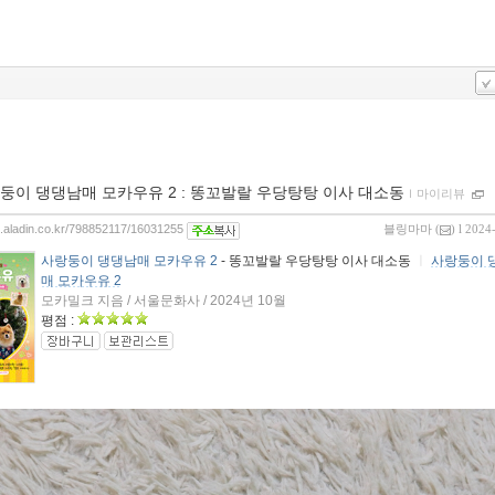
둥이 댕댕남매 모카우유 2 : 똥꼬발랄 우당탕탕 이사 대소동
ｌ
마이리뷰
og.aladin.co.kr/798852117/16031255
블링마마
(
) l 2024
사랑둥이 댕댕남매 모카우유 2
- 똥꼬발랄 우당탕탕 이사 대소동
ㅣ
사랑둥이 
매 모카우유 2
모카밀크 지음 / 서울문화사 / 2024년 10월
평점 :