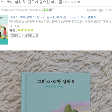
스 · 로마 설화 5 : 친구가 필요한 아기 곰
ｌ
마이리뷰
og.aladin.co.kr/798852117/16054413
블링마마
(
) l 2024
그리스·로마 설화 5 : 친구가 필요한 아기 곰
ㅣ
그리스·로마 설화 5
메네라오스 스테파니데스 지음, 포티니 스테파니디 그림, 이경혜 옮김 / 파랑새 / 
년 11월
평점 :