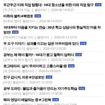
두근두근 미래 직업 탐험대 : 10대 청소년을 위한 미래 직업 탐구
리뷰
[두근두근 미래 직업 ..]
블링마마 | 2026-06-14 05:21
비취와 별하 #북멘토
리뷰
[비취와 별하]
블링마마 | 2026-06-14 05:01
10대부터 마음을 지키는 연습 : 20년 학교 상담사의 현실적인 마음 처
방전!
리뷰
[10대부터 마음을 지키..]
블링마마 | 2026-05-13 22:16
두 도구 이야기 : 성과를 이끄는 답은 어우러짐에 있다
리뷰
[두 도구 이야기]
블링마마 | 2026-03-12 03:30
공부는 왜 해야 할까? : 10대가 묻고 철학이 답하다
리뷰
[공부는 왜 해야 할까?]
블링마마 | 2026-02-19 02:58
로고테라피 : 삶이 무의미하고 고통스러울 땐
리뷰
[로고테라피]
블링마마 | 2026-02-09 00:51
친구 감시자, 피욘 #안녕로빈
리뷰
[피욘]
블링마마 | 2026-01-13 23:03
공부 도파민 : 몰입과 즐거움이 만드는 자기주도학습
리뷰
[공부 도파민]
블링마마 | 2026-01-13 00:39
해피 엔딩이 배달되는 중 #그린북
리뷰
[해피 엔딩이 배달되는..]
블링마마 | 2025-12-14 22:09