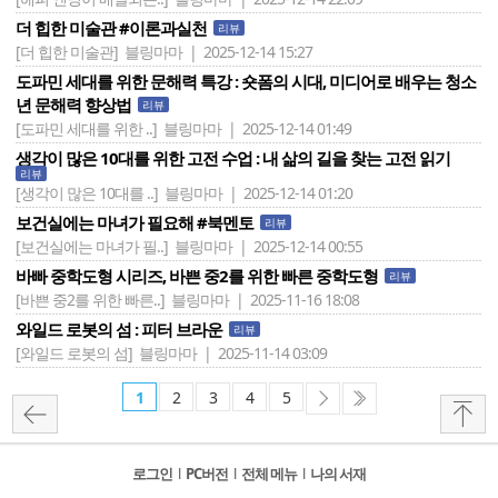
더 힙한 미술관 #이론과실천
리뷰
[더 힙한 미술관]
블링마마 | 2025-12-14 15:27
도파민 세대를 위한 문해력 특강 : 숏폼의 시대, 미디어로 배우는 청소
년 문해력 향상법
리뷰
[도파민 세대를 위한 ..]
블링마마 | 2025-12-14 01:49
생각이 많은 10대를 위한 고전 수업 : 내 삶의 길을 찾는 고전 읽기
리뷰
[생각이 많은 10대를 ..]
블링마마 | 2025-12-14 01:20
보건실에는 마녀가 필요해 #북멘토
리뷰
[보건실에는 마녀가 필..]
블링마마 | 2025-12-14 00:55
바빠 중학도형 시리즈, 바쁜 중2를 위한 빠른 중학도형
리뷰
[바쁜 중2를 위한 빠른..]
블링마마 | 2025-11-16 18:08
와일드 로봇의 섬 : 피터 브라운
리뷰
[와일드 로봇의 섬]
블링마마 | 2025-11-14 03:09
1
2
3
4
5
로그인
l
PC버전
l
전체 메뉴
l
나의 서재