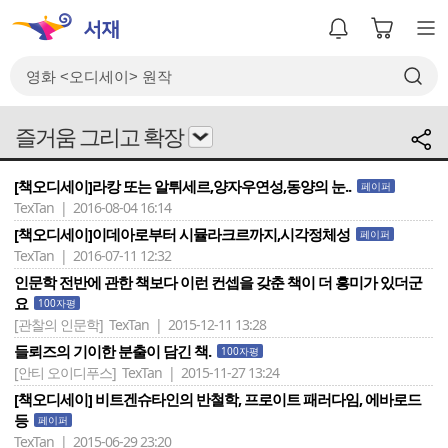
즐거움 그리고 확장
[책오디세이]라캉 또는 알튀세르,양자우연성,동양의 눈..
페이퍼
TexTan | 2016-08-04 16:14
[책오디세이]이데아로부터 시뮬라크르까지,시각정체성
페이퍼
TexTan | 2016-07-11 12:32
인문학 전반에 관한 책보다 이런 컨셉을 갖춘 책이 더 흥미가 있더군
요
100자평
[관찰의 인문학]
TexTan | 2015-12-11 13:28
들뢰즈의 기이한 분출이 담긴 책.
100자평
[안티 오이디푸스]
TexTan | 2015-11-27 13:24
[책오디세이] 비트겐슈타인의 반철학, 프로이트 패러다임, 에바로드
등
페이퍼
TexTan | 2015-06-29 23:20