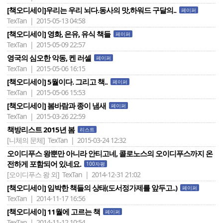
[책오디세이]우리는 우리 뇌다.동사의 맛,하워드 구달의..
페이퍼
TexTan | 2015-05-13 04:58
[책오디세이] 영화, 은유, 유식 책들
페이퍼
TexTan | 2015-05-09 22:57
영국의 심오한 악동, 켄 러셀
페이퍼
TexTan | 2015-05-06 16:15
[책오디세이] 5월이다. 그리고 책..
페이퍼
TexTan | 2015-05-06 15:53
[책오디세이] 봄바람과 종이 냄새
페이퍼
TexTan | 2015-03-26 22:59
책방리스트 2015년 봄
리스트
[니체의 문체]
TexTan | 2015-03-24 12:32
오이디푸스 왕뿐만 아니라 안티고네, 콜로노스의 오이디푸스까지 온
전하게 포함되어 있네요.
100자평
[오이디푸스 왕 외]
TexTan | 2014-12-31 21:02
[책오디세이] 임박한 책들의 상태(도서정가제를 앞두고..)
페이퍼
TexTan | 2014-11-17 16:56
[책오디세이] 11월에 고르는 책
페이퍼
TexTan | 2014-11-12 10:54