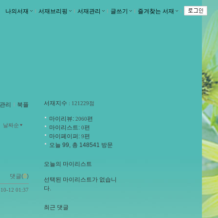
나의서재
ｌ
서재브리핑
ｌ
서재관리
ｌ
글쓰기
ｌ
즐겨찾는 서재
ｌ
서재지수
: 121229점
관리
ｌ
북플
마이리뷰:
편
2060
날짜순
마이리스트:
편
0
마이페이퍼:
편
9
오늘 99, 총 148541 방문
오늘의 마이리스트
댓글(
0
)
선택된 마이리스트가 없습니
다.
-10-12 01:37
최근 댓글