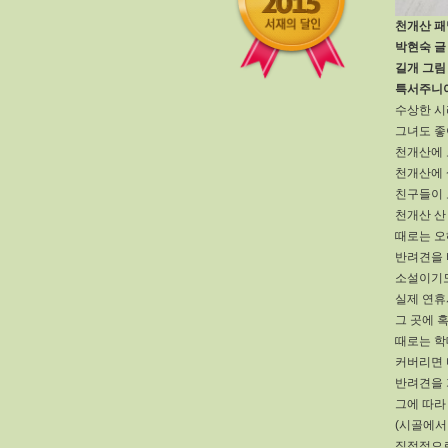
천개산 패
박현숙 글
길개 그림
특서주니
수상한 시
그녀도 좋
천개산에 
천개산에 
친구들이
천개산 산
때로는 오
반려견을 
소설이기
실제 연휴
그 곳에 
때로는 학
커버리면 
반려견을 
그에 따라
(시골에서
직접적으로