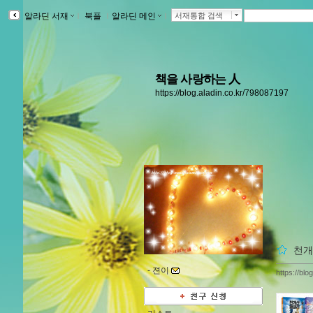
알라딘 서재
ｌ
북플
ｌ
알라딘 메인
ｌ
서재통합 검색
책을 사랑하는 人
https://blog.aladin.co.kr/798087197
천개
-
젼이
https://bl