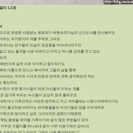
밀리 1,2권
어
리즈로 유명한 사랑받는 동화작가 박현숙작가님의 신간도서를 만나봤어요
아하는 작가분이라 개를 주제로 그려낸
모여사는 친구들의 모습이 궁금증을 자아내더라구요
살고 있는 들개들 서로 버려지고 다치고 하나쯤 상처를 안고 있는
 모여
 66번지에 살며 서로 의지하고 힘이되기도
해와 다툼으로 만나고 헤어지며 그들의 삶을 통해
바라보는 우리의 시각과 진정과 반려에 관해 생각해보게 하는
도 했는데요
시즌이 되면 휴가시절이 되면 자신들의 키우는 개를
혹은 길가에 버리는 뉴스들이 심심치 않게 올라오죠
대하거나 가족인데도 아프면 방치하고 작고 귀여울때는 사랑스러워하다가도
마치 물건처럼 버려지는 반려동물들의 이야기들은 맘을 아프게하죠
가족으로 맞이하고 싶은 그녀이지만 생명이기때문에
 책임,평생을 해야할 가족이기에 쉽지 않은 부분들이 있어
 키우던 구름이를 떠나보내 맘이 너무 아픈기억이 있어서)
 키우지는 않고 있어요 그래도 너무 좋아하지만 ^^