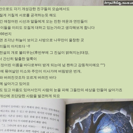
만으로도 각기 개성강한 친구들의 모습에서도
질게 거칠게 서로를 공격하는듯 해도
긴 애정어린 시선과 말들에게 오는 진한 여운과 연민들이
 이들을 이리도 모질게 대하고 있는가라고 생각해보게 합니다
 66번지
면 조각난 하늘이 보이고 사방으로 나무만이 울창한 곳
리들의 아지트다 ~!!
전설의 개로 불리우는(후반부에 그 진실이 밝혀지는)대장,
 간신히 탈출한 얼룩이
애정어린 이름을 바다로부터 받게 되는데 넘 짠하고 감동적이예요 ^^)
위에 뮦여살던 미소와 주인이 이사가며 버림받은 번개,
파 버려진것조차 모르게 버려진 바다
께 살아가고 있어요
도 있고 아픔도 있어서인지 사람의 눈을 피해 그들만의 세상을 만들며 살아가죠
개산에 조단당한 사람을 발견하게 되요