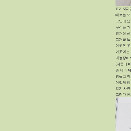
표지자체
때로는 모
그안에 담
우리는 왜
천개산 산
고개를 들
이곳은 우
이곳에는 
개농장에서
(나중에 
똥 더미 
병들고 아
이렇게 함
각기 사연
그러다 천