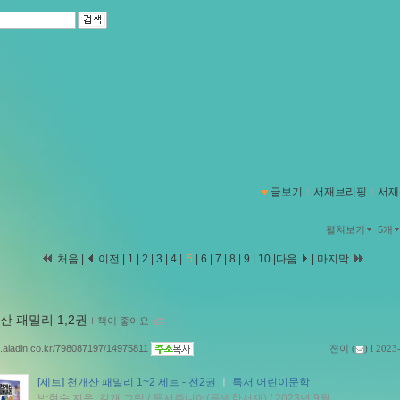
글보기
ｌ
서재브리핑
ｌ
서재
펼쳐보기
5개
처음
|
이전
|
1
|
2
|
3
|
4
|
5
|
6
|
7
|
8
|
9
|
10
|
다음
|
마지막
산 패밀리 1,2권
ｌ
책이 좋아요
og.aladin.co.kr/798087197/14975811
젼이
(
) l 2023
[세트] 천개산 패밀리 1~2 세트 - 전2권
ㅣ
특서 어린이문학
박현숙 지음, 길개 그림 / 특서주니어(특별한서재) / 2023년 9월