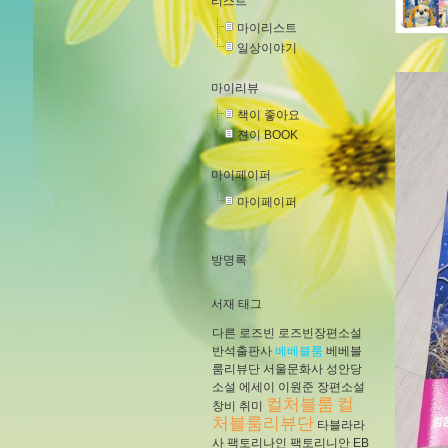
리스트
마이리스트
일상이야기
마이리뷰
책이 좋아요
젼이 BOOK
마이페이퍼
마이페이퍼
방명록
서재 태그
다른
로즈빈
로즈빈장편소설
반석출판사
베베블룸
베베블
룸리뷰단
서울문화사
성안당
소설
에세이
이원준
장편소설
컬처블룸
컬
창비
취미
처블룸리뷰단
타블라라
사
팩토리나인
팩토리니안
EB