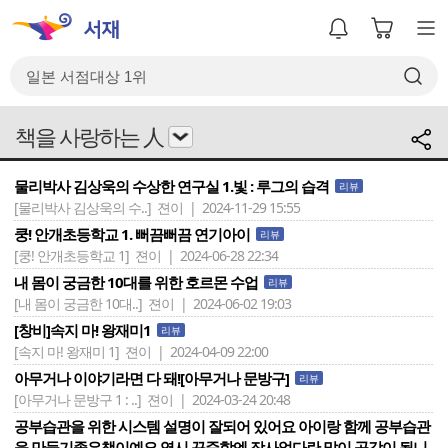
책을 사랑하는 人
물리박사 김상욱의 수상한 연구실 1.빛 : 루그의 습격
리뷰
[물리박사 김상욱의 수..]
젼이 | 2024-11-29 15:55
쿵! 안개초등학교 1. 뻐끔뻐끔 연기아이
리뷰
[쿵! 안개초등학교 1]
젼이 | 2024-06-28 22:34
내 몸이 궁금한 10대를 위한 호르몬 수업
리뷰
[내 몸이 궁금한 10대..]
젼이 | 2024-06-02 19:03
[창비]속지 마! 왕재미1
리뷰
[속지 마! 왕재미 1]
젼이 | 2024-04-09 22:00
아무거나 이야기라면 다 돼![아무거나 문방구]
리뷰
[아무거나 문방구 1 : ..]
젼이 | 2024-03-24 20:48
공부습관을 위한 시스템 설명이 잘되어 있어요 아이랑 함께 공부습관
을 만들기좋은책이예요 역시 꾸준함엔 장사없다란 말이 공감이 됩니