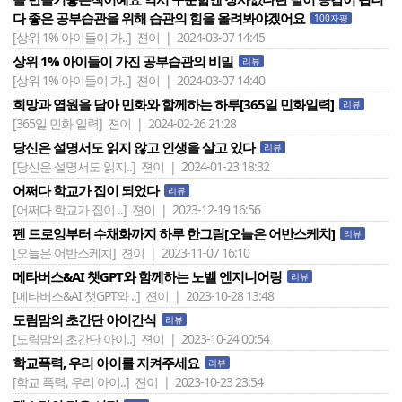
다 좋은 공부습관을 위해 습관의 힘을 올려봐야겠어요
100자평
[상위 1% 아이들이 가..]
젼이 | 2024-03-07 14:45
상위 1% 아이들이 가진 공부습관의 비밀
리뷰
[상위 1% 아이들이 가..]
젼이 | 2024-03-07 14:40
희망과 염원을 담아 민화와 함께하는 하루[365일 민화일력]
리뷰
[365일 민화 일력]
젼이 | 2024-02-26 21:28
당신은 설명서도 읽지 않고 인생을 살고 있다
리뷰
[당신은 설명서도 읽지..]
젼이 | 2024-01-23 18:32
어쩌다 학교가 집이 되었다
리뷰
[어쩌다 학교가 집이 ..]
젼이 | 2023-12-19 16:56
펜 드로잉부터 수채화까지 하루 한그림[오늘은 어반스케치]
리뷰
[오늘은 어반스케치]
젼이 | 2023-11-07 16:10
메타버스&AI 챗GPT와 함께하는 노벨 엔지니어링
리뷰
[메타버스&AI 챗GPT와 ..]
젼이 | 2023-10-28 13:48
도림맘의 초간단 아이간식
리뷰
[도림맘의 초간단 아이..]
젼이 | 2023-10-24 00:54
학교폭력, 우리 아이를 지켜주세요
리뷰
[학교 폭력, 우리 아이..]
젼이 | 2023-10-23 23:54