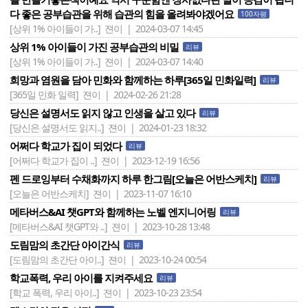
다 좋은 공부습관을 위해 습관의 힘을 올려봐야겠어요
100자평
[상위 1% 아이들이 가..]
젼이 | 2024-03-07 14:45
상위 1% 아이들이 가진 공부습관의 비밀
리뷰
[상위 1% 아이들이 가..]
젼이 | 2024-03-07 14:40
희망과 염원을 담아 민화와 함께하는 하루[365일 민화일력]
리뷰
[365일 민화 일력]
젼이 | 2024-02-26 21:28
당신은 설명서도 읽지 않고 인생을 살고 있다
리뷰
[당신은 설명서도 읽지..]
젼이 | 2024-01-23 18:32
어쩌다 학교가 집이 되었다
리뷰
[어쩌다 학교가 집이 ..]
젼이 | 2023-12-19 16:56
펜 드로잉부터 수채화까지 하루 한그림[오늘은 어반스케치]
리뷰
[오늘은 어반스케치]
젼이 | 2023-11-07 16:10
메타버스&AI 챗GPT와 함께하는 노벨 엔지니어링
리뷰
[메타버스&AI 챗GPT와 ..]
젼이 | 2023-10-28 13:48
도림맘의 초간단 아이간식
리뷰
[도림맘의 초간단 아이..]
젼이 | 2023-10-24 00:54
학교폭력, 우리 아이를 지켜주세요
리뷰
[학교 폭력, 우리 아이..]
젼이 | 2023-10-23 23:54