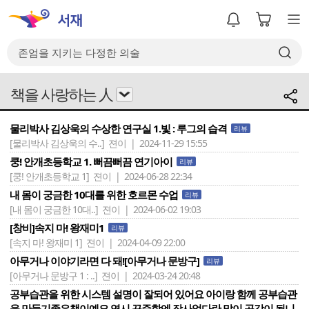
책을 사랑하는 人
물리박사 김상욱의 수상한 연구실 1.빛 : 루그의 습격
리뷰
[물리박사 김상욱의 수..]
젼이 | 2024-11-29 15:55
쿵! 안개초등학교 1. 뻐끔뻐끔 연기아이
리뷰
[쿵! 안개초등학교 1]
젼이 | 2024-06-28 22:34
내 몸이 궁금한 10대를 위한 호르몬 수업
리뷰
[내 몸이 궁금한 10대..]
젼이 | 2024-06-02 19:03
[창비]속지 마! 왕재미1
리뷰
[속지 마! 왕재미 1]
젼이 | 2024-04-09 22:00
아무거나 이야기라면 다 돼![아무거나 문방구]
리뷰
[아무거나 문방구 1 : ..]
젼이 | 2024-03-24 20:48
공부습관을 위한 시스템 설명이 잘되어 있어요 아이랑 함께 공부습관
을 만들기좋은책이예요 역시 꾸준함엔 장사없다란 말이 공감이 됩니