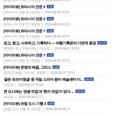
[마이리뷰] 유라시아 견문 3
리뷰
[유라시아 견문 3]
대장정 | 2026-08-08 09:29
[마이리뷰] 유라시아 견문 2
리뷰
[유라시아 견문 2]
대장정 | 2026-08-08 09:23
[마이리뷰] 유라시아 견문 1
리뷰
[유라시아 견문 1]
대장정 | 2026-08-08 09:15
걷고, 찾고, 사유하고, 기록하다 ― 여행기록문의 다면적 풍경
리스트
[문명의 보고 라틴아메..]
대장정 | 2026-08-07 20:18
[마이리뷰] 유라시아 견문 1
리뷰
[유라시아 견문 1]
대장정 | 2026-08-07 20:10
[마이리뷰] 문명의 배꼽, 그리스
리뷰
[문명의 배꼽, 그리스]
대장정 | 2026-08-07 13:51
‘골든 트라이앵글’ 중 국립 소피아 왕비 예술센터 미...
페이퍼
대장정 | 2026-08-07 07:04
큰 도시에는 ‘관광 맛집’과 ‘현지 맛집’이 있다. ...
페이퍼
대장정 | 2026-08-06 07:12
[마이리뷰] 유럽 도시 기행 3
리뷰
[유럽 도시 기행 3]
대장정 | 2026-08-06 00:14