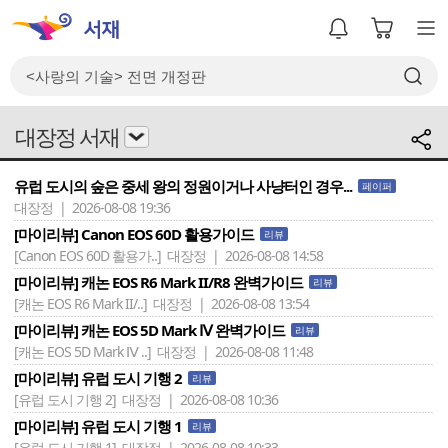
대장정 서재
유럽 도시의 숲은 중세 왕의 정원이거나 사냥터인 경우...
페이퍼
대장정 | 2026-08-08 19:36
[마이리뷰] Canon EOS 60D 활용가이드
리뷰
[Canon EOS 60D 활용가..]
대장정 | 2026-08-08 14:58
[마이리뷰] 캐논 EOS R6 Mark II/R8 완벽가이드
리뷰
[캐논 EOS R6 Mark II/..]
대장정 | 2026-08-08 13:54
[마이리뷰] 캐논 EOS 5D Mark Ⅳ 완벽가이드
리뷰
[캐논 EOS 5D Mark Ⅳ ..]
대장정 | 2026-08-08 11:48
[마이리뷰] 유럽 도시 기행 2
리뷰
[유럽 도시 기행 2]
대장정 | 2026-08-08 10:36
[마이리뷰] 유럽 도시 기행 1
리뷰
[유럽 도시 기행 1]
대장정 | 2026-08-08 10:33