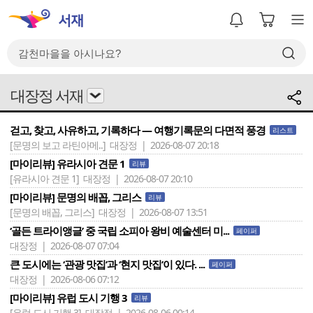
대장정 서재
걷고, 찾고, 사유하고, 기록하다 ― 여행기록문의 다면적 풍경
리스트
[문명의 보고 라틴아메..]
대장정 | 2026-08-07 20:18
[마이리뷰] 유라시아 견문 1
리뷰
[유라시아 견문 1]
대장정 | 2026-08-07 20:10
[마이리뷰] 문명의 배꼽, 그리스
리뷰
[문명의 배꼽, 그리스]
대장정 | 2026-08-07 13:51
‘골든 트라이앵글’ 중 국립 소피아 왕비 예술센터 미...
페이퍼
대장정 | 2026-08-07 07:04
큰 도시에는 ‘관광 맛집’과 ‘현지 맛집’이 있다. ...
페이퍼
대장정 | 2026-08-06 07:12
[마이리뷰] 유럽 도시 기행 3
리뷰
[유럽 도시 기행 3]
대장정 | 2026-08-06 00:14