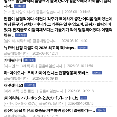
정으로 밀입국하려 물탱크에 들어갔다가 검문소에서 하세월이 걸려
사막..
100자평
[뜨거운 태양 아래서]
글을매일씁니다 | 2026-08-10 14:46
편집이 실험적이다. 예컨대 각주가 특이하게 중간 어디쯤 달려있는데
해당 문구의 근처가 아니라 그 기준은 알 수 없으며, 글씨가 틸팅되어
있다. 편지글도 이탤릭체보다는 기울기가 작게 틸팅되어있다. 이탤릭
체는 ..
100자평
[살아라, 타락하라]
글을매일씁니다 | 2026-08-10 14:40
뉴요커 선정 지금까지 2026 최고의 책 https...
페이퍼
글을매일씁니다 | 2026-08-10 12:51
기대됩니다
100자평
[사피엔스: 그래픽 히..]
글을매일씁니다 | 2026-08-10 11:56
하~마이오니~ 우리 하마이 언니는 전쟁영웅과 로비스...
페이퍼
글을매일씁니다 | 2026-08-10 09:19
재밋겠네요!
100자평
[미래 과학 신문 몰입 ..]
글을매일씁니다 | 2026-08-10 09:18
[마이리뷰] ハリ-·ポッタ-と炎のゴブレット (上)
리뷰
[ハリ-·ポッタ-と炎の..]
글을매일씁니다 | 2026-08-10 08:45
정신이상을 이유로 조종을 거부하면 정신이 멀쩡하다는 ...
페이퍼
글을매일씁니다 | 2026-08-09 17:35