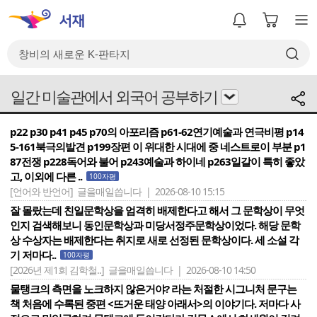
일간 미술관에서 외국어 공부하기
p22 p30 p41 p45 p70의 아포리즘 p61-62연기예술과 연극비평 p14
5-161북극의발견 p199장편 이 위대한 시대에 중 네스트로이 부분 p1
87전쟁 p228독어와 불어 p243예술과 하이네 p263일갈이 특히 좋았
고, 이외에 다른 ..
100자평
[언어와 반언어]
글을매일씁니다 | 2026-08-10 15:15
잘 몰랐는데 친일문학상을 엄격히 배제한다고 해서 그 문학상이 무엇
인지 검색해보니 동인문학상과 미당서정주문학상이었다. 해당 문학
상 수상자는 배제한다는 취지로 새로 선정된 문학상이다. 세 소설 각
기 저마다..
100자평
[2026년 제1회 김학철..]
글을매일씁니다 | 2026-08-10 14:50
물탱크의 측면을 노크하지 않은거야? 라는 처절한 시그니처 문구는
책 처음에 수록된 중편 <뜨거운 태양 아래서>의 이야기다. 저마다 사