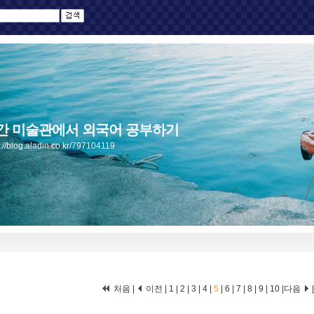
간 미술관에서 외국어 공부하기
s://blog.aladin.co.kr/797104119
처음
|
이전
|
1
|
2
|
3
|
4
|
5
|
6
|
7
|
8
|
9
|
10
|
다음