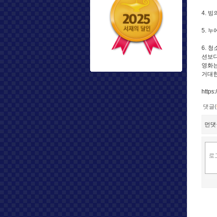
4. 
5. 
6. 
션보다
영화는
거대한
https
댓글(
먼댓