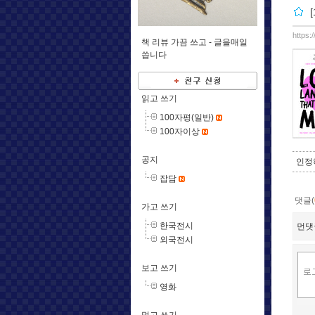
https:
책 리뷰 가끔 쓰고 -
글을매일
씁니다
읽고 쓰기
100자평(일반)
100자이상
공지
인정
잡담
댓글(
가고 쓰기
한국전시
먼댓
외국전시
보고 쓰기
영화
먹고 쓰기