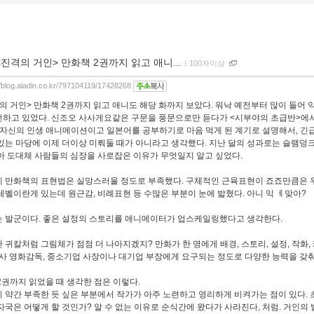
<진격의 거인> 만화책 2권까지 읽고 애니...
ｌ
100자이상
//blog.aladin.co.kr/797104119/17428268
의 거인> 만화책 2권까지 읽고 애니도 해당 화까지 보았다. 워낙 예전부터 많이 들어
하고 있었다. 신조오 사사게요같은 구문을 풍문으로만 듣다가 <시부야의 초급반>에서 
 자신의 인생 애니메이션이고 일본어를 공부하기로 마음 먹게 된 계기로 설명해서, 
있는 마당에 이제 더이상 미뤄둘 때가 아니라고 생각했다. 지난 달의 성과로는 슬램덩크 
아 도대체 사람들의 심장을 사로잡은 이유가 무엇일지 알고 싶었다.
 만화책의 표현법은 실망스러울 정도로 부족했다. 구체적인 근육표현이 죠죠만큼은 
레벨이란게 있는데 원근감, 비례표현 등 수많은 부분이 눈에 밟혔다. 아니 익 ㅔ맞아?
 발군이다. 좋은 설정의 스토리를 애니메이터가 업스케일링했다고 생각한다.
 귀칼처럼 그림체가 점점 더 나아지겠지? 만화가 한 명에게 배경, 스토리, 설정, 작화,
흡사 영화감독, 중소기업 사장이나 대기업 부장에게 요구되는 정도로 다양한 능력을 갖
2권까지 읽었을 때 생각한 점은 이렇다.
 약간 부족한 듯 싶은 부분에서 작가가 아주 노련하고 영리하게 비켜가는 점이 있다. 
자국은 어떻게 할 것인가? 알 수 없는 이유로 순식간에 왔다가 사라진다, 처럼. 거인