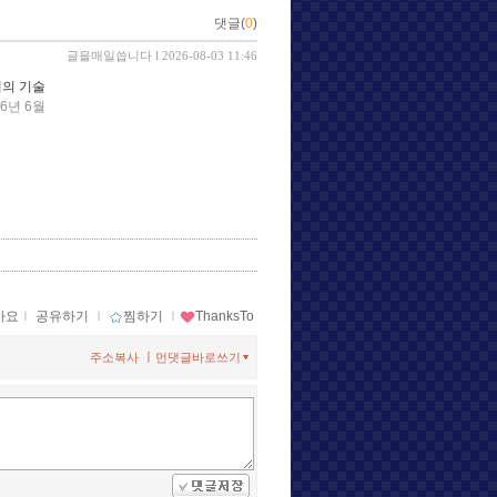
댓글(
0
)
글을매일씁니다
l 2026-08-03 11:46
계의 기술
6년 6월
아요
ｌ
공유하기
ｌ
찜하기
ｌ
ThanksTo
ㅣ
주소복사
먼댓글바로쓰기