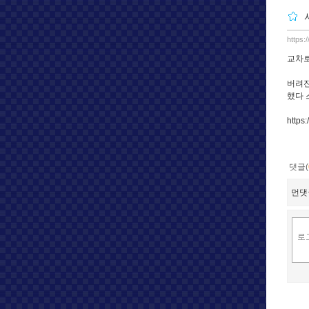
https:
교차로
버려진
했다 
https
댓글(
먼댓