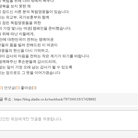
 독립을 위해 나라 밖에서 싸우다
광복을 보지 못한 채
 잠드신 서른 분의 독립영웅들이 있습니다.
는 외교부, 국가보훈부와 함께
 잠든 독립영웅들을 위한
의 가장 빛나는 여권] 캠페인을 준비했습니다.
 위해 떠난 이들에게,
 만에 대한민국이 전하는 명예여권
들의 품을 빌려 전해드린 이 여권이
웅들의 헌신을 다시 기억하고,
마 감사의 마음을 전하는 작은 계기가 되기를 바랍니다.
함께해주신 후손분들께 감사드리며,
않는 일이 가장 오래 남는 감사가 될 수 있도록
는 앞으로도 그 뜻을 이어가겠습니다
0
)
먼댓글(
0
)
좋아요(
0
)
글 주소 :
https://blog.aladin.co.kr/trackback/797104119/17428692