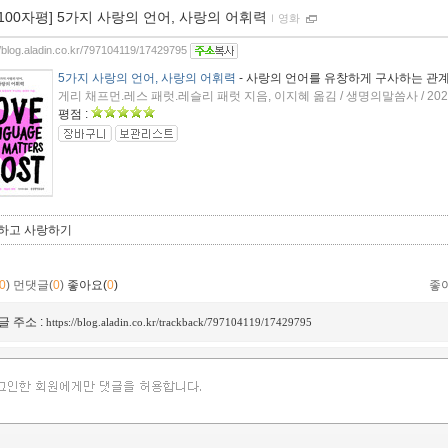
[100자평] 5가지 사랑의 언어, 사랑의 어휘력
ｌ
영화
//blog.aladin.co.kr/797104119/17429795
5가지 사랑의 언어, 사랑의 어휘력
- 사랑의 언어를 유창하게 구사하는 관
게리 채프먼.레스 패럿.레슬리 패럿 지음, 이지혜 옮김 / 생명의말씀사 / 202
평점 :
하고 사랑하기
0
)
먼댓글(
0
)
좋아요(
0
)
좋
글 주소 :
https://blog.aladin.co.kr/trackback/797104119/17429795