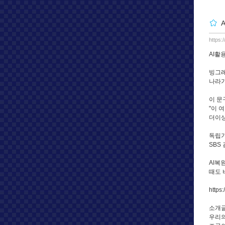
https:
AI활
빙그레
나라가
이 문
"이 
더이상
독립기
SBS
AI복
때도 
https
소개
우리의