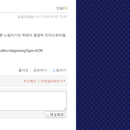
댓글(
0
)
글을매일씁니다
l 2026-08-02 23:03
 본 느낌이기도 하면서 굉장히 인더스트리얼
0&evtNo=0&glolangType=KOR
좋아요
ｌ
공유하기
ｌ
찜하기
ㅣ
주소복사
먼댓글바로쓰기