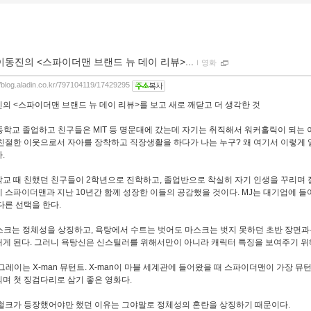
이동진의 <스파이더맨 브랜드 뉴 데이 리뷰>...
ｌ
영화
//blog.aladin.co.kr/797104119/17429295
의 <스파이더맨 브랜드 뉴 데이 리뷰>를 보고 새로 깨닫고 더 생각한 것
고등학교 졸업하고 친구들은 MIT 등 명문대에 갔는데 자기는 취직해서 워커홀릭이 되는
친절한 이웃으로서 자아를 장착하고 직장생활을 하다가 나는 누구? 왜 여기서 이렇게 
.
교 때 친했던 친구들이 2학년으로 진학하고, 졸업반으로 착실히 자기 인생을 꾸리며 
 스파이더맨과 지난 10년간 함께 성장한 이들의 공감했을 것이다. MJ는 대기업에 
다른 선택을 한다.
마스크는 정체성을 상징하고, 욕탕에서 수트는 벗어도 마스크는 벗지 못하던 초반 장면과
게 된다. 그러니 욕탕신은 신스틸러를 위해서만이 아니라 캐릭터 특징을 보여주기 위
진 그레이는 X-man 뮤턴트. X-man이 마블 세계관에 들어왔을 때 스파이더맨이 가장 
며 첫 징검다리로 삼기 좋은 영화다.
헐크가 등장했어야만 했던 이유는 그야말로 정체성의 혼란을 상징하기 때문이다.