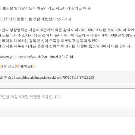
빙의 호핑은 발레같기도 이어달리기도 파도타기 같기도 하다.
누에고치에서 눈을 뜨는 것은 재탄생의 모티프다.
청소년의 성장영화는 마블세계관에서 작은 감자 이야기다. 작다고 나쁜 것이 아니라 작기에
 스토리가 주 소재가 되는 것이 더 좋다. 수퍼히어로의 공식에서 후반 30분은 엄청난
 메이와 대화하는 정적인 신이 주축을 이루었고 설득력 있었다.
 감자를 다루는 세계관 충돌과 신화적 이야기는 12월에 둠스데이에서 나올 것이다.
://www.youtube.com/watch?v=_NmzLX2bGU4
0
)
먼댓글(
0
)
좋아요(
0
)
글 주소 :
https://blog.aladin.co.kr/trackback/797104119/17429295