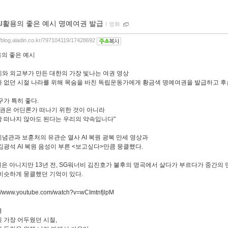
AI활용의 좋은 예시 명예여권 발급
ｌ
영화
//blog.aladin.co.kr/797104119/17428692
용의 좋은 예시
와 외교부가 만든 대한의 가장 빛나는 여권 영상
 없던 시절 나라를 위해 목숨을 바친 독립운동가에게 황금색 명예여권을 발급하고 후
구가 특히 좋다.
여권은 어딘론가 떠나기 위한 것이 아니라
 떠나지 않아도 된다는 우리의 약속입니다"
념관과 보훈처의 유관순 열사 AI 복원 광복 만세 영상과
 김광석 AI 복원 음성이 부른 <보고싶다>만큼 뭉클했다.
원은 아니지만 13년 전, SG워너비 김진호가 불후의 명곡에서 살다가 부르다가 중간의
비슷하게 뭉클했던 기억이 있다.
://www.youtube.com/watch?v=wCImtnfjlpM
글
 가장 어두웠던 시절,