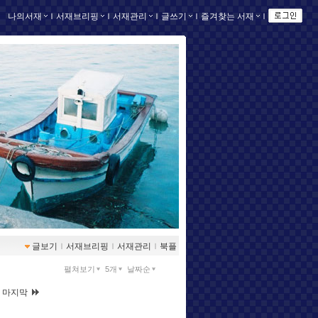
나의서재
ｌ
서재브리핑
ｌ
서재관리
ｌ
글쓰기
ｌ
즐겨찾는 서재
ｌ
글보기
ｌ
서재브리핑
ｌ
서재관리
ｌ
북플
펼쳐보기
5개
날짜순
|
마지막