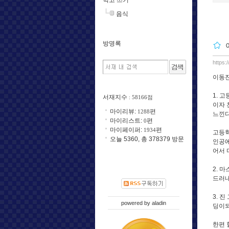
음식
방명록
https:
이동진
1. 
서재지수
: 58166점
이자 
마이리뷰:
편
1288
느낀다
마이리스트:
편
0
마이페이퍼:
편
1934
고등학
오늘 5360, 총 378379 방문
인공에
어서 
2. 
드러내
3. 
powered by
aladin
딩이되
한편 