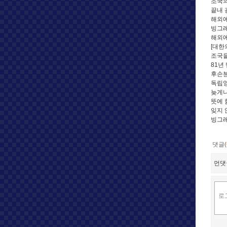
조국의
끝내 
해외에
빙그레
해외에
[대한
조국을
81년
후손분
독립영
늦게나
뜻에 
잊지 
빙그레
댓글(
먼댓