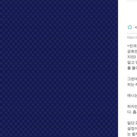
https:
<진격
공회전
지만)
알고 
를 몰
그런데
되는 
애니는
하지만
다. 
일단 
설정이
는 발