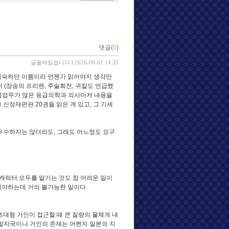
댓글(
0
)
글을매일씁니다
l 2026-08-02 14:35
 익숙하던 이름이라 언젠가 읽어야지 생각만
(장송의 프리렌, 주술회전, 귀칼도 언급했
긴급업무가 많은 응급의학과 의사마저 내용을
신장재편판 20권을 읽은 게 있고, 그 기세
우수하지는 않더라도, 그래도 어느정도 요구
 캐릭터 모두를 맡기는 것도 참 어려운 일이
춰야하는데 거의 불가능한 일이다.
초대형 거인이 접근할 때 큰 질량의 물체게 내
의 발자국이나 거인의 존재는 어쩐지 일본의 지