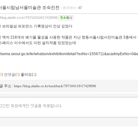
서울시립남서울미술관 조숙진전
ｌ
한국전시
//blog.aladin.co.kr/797104119/17429096
 브라질섬 퍼포먼스 기록영상이 인상 깊었다
 액자 218개의 폐기물 물성을 사용한 작품은 지난 창동서울시립사진미술관 3층에서
스페이스 이수에서도 이런 설치작품 있었었는데
://sema.seoul.go.kr/kr/whatson/exhibition/detail?exNo=1556711&acadmyEeNo=
0
)
먼댓글(
0
)
좋아요(
1
)
글 주소 :
https://blog.aladin.co.kr/trackback/797104119/17429096