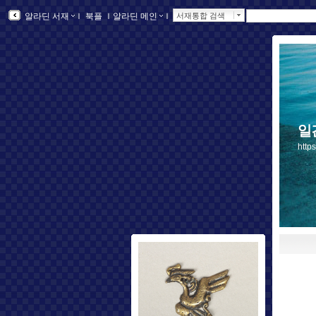
알라딘 서재
ｌ
북플
ｌ
알라딘 메인
ｌ
서재통합 검색
일
http