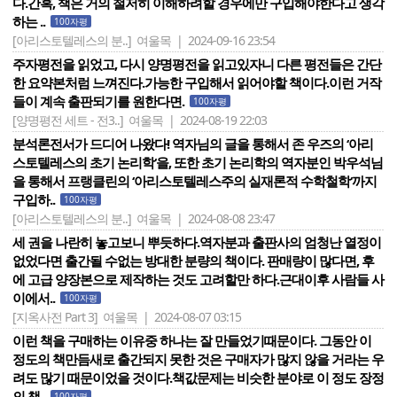
다.간혹, 책은 거의 철저히 이해하려할 경우에만 구입해야한다고 생각
하는 ..
100자평
[아리스토텔레스의 분..]
여울목 | 2024-09-16 23:54
주자평전을 읽었고, 다시 양명평전을 읽고있자니 다른 평전들은 간단
한 요약본처럼 느껴진다.가능한 구입해서 읽어야할 책이다.이런 거작
들이 계속 출판되기를 원한다면.
100자평
[양명평전 세트 - 전3..]
여울목 | 2024-08-19 22:03
분석론전서가 드디어 나왔다! 역자님의 글을 통해서 존 우즈의 ‘아리
스토텔레스의 초기 논리학‘을, 또한 초기 논리학의 역자분인 박우석님
을 통해서 프랭클린의 ‘아리스토텔레스주의 실재론적 수학철학‘까지
구입하..
100자평
[아리스토텔레스의 분..]
여울목 | 2024-08-08 23:47
세 권을 나란히 놓고보니 뿌듯하다.역자분과 출판사의 엄청난 열정이
없었다면 출간될 수없는 방대한 분량의 책이다. 판매량이 많다면, 후
에 고급 양장본으로 제작하는 것도 고려할만 하다.근대이후 사람들 사
이에서..
100자평
[지옥사전 Part 3]
여울목 | 2024-08-07 03:15
이런 책을 구매하는 이유중 하나는 잘 만들었기때문이다. 그동안 이
정도의 책만듬새로 출간되지 못한 것은 구매자가 많지 않을 거라는 우
려도 많기 때문이었을 것이다.책값문제는 비슷한 분야로 이 정도 장정
의 책..
100자평