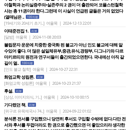
아철학과 논리실증주의•실존주의 2 권이 더 출판되어 코플스턴철학
사는 총 11권이라 한다.그런데 이 사실이 언급된 글들은 거의 없었다
(열매님은 ..
100자평
[19세기와 20세기 초기..]
여울목 | 2024-12-13 22:01
이태준전집 1.
리뷰
[달밤]
여울목 | 2024-11-08 20:03
불립문자 운운에 치중한 중국화 된 불교가 아닌 인도 불교에 대해 알
수있어 좋다. 더 많은 설일체유부,중관,유식,경량부, 디그나가와 다르
마키르띠의 원전과 연구서들이 출간되었으면한다. 국내에선 아직 갈
길이 멀..
100자평
[인도 불교 철학]
여울목 | 2024-10-27 22:31
화엄교학 성립론.
리뷰
[화엄교학 성립론]
여울목 | 2024-10-23 21:37
후설.
리뷰
[상상, 이미지의식, 기..]
여울목 | 2024-10-10 00:15
기다렸던 책.
리뷰
[위구르 유목제국사 74..]
여울목 | 2024-09-22 01:02
분석론 전서를 구입했으니 당연히 후서도 구입할 수밖에 없다.다만 전
서와 후서를 두껍더라도 한 권으로 출간했으면 더 좋았으리라 생각한