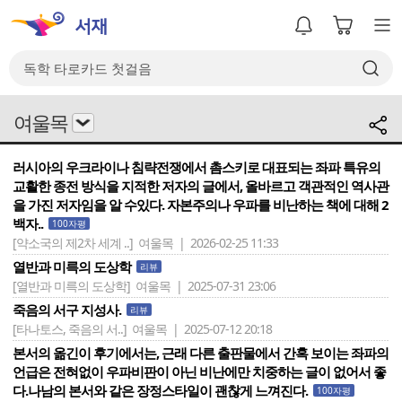
여울목
러시아의 우크라이나 침략전쟁에서 촘스키로 대표되는 좌파 특유의
교활한 종전 방식을 지적한 저자의 글에서, 올바르고 객관적인 역사관
을 가진 저자임을 알 수있다. 자본주의나 우파를 비난하는 책에 대해 2
백자..
100자평
[약소국의 제2차 세계 ..]
여울목 | 2026-02-25 11:33
열반과 미륵의 도상학
리뷰
[열반과 미륵의 도상학]
여울목 | 2025-07-31 23:06
죽음의 서구 지성사.
리뷰
[타나토스, 죽음의 서..]
여울목 | 2025-07-12 20:18
본서의 옮긴이 후기에서는, 근래 다른 출판물에서 간혹 보이는 좌파의
언급은 전혀없이 우파비판이 아닌 비난에만 치중하는 글이 없어서 좋
다.나남의 본서와 같은 장정스타일이 괜찮게 느껴진다.
100자평