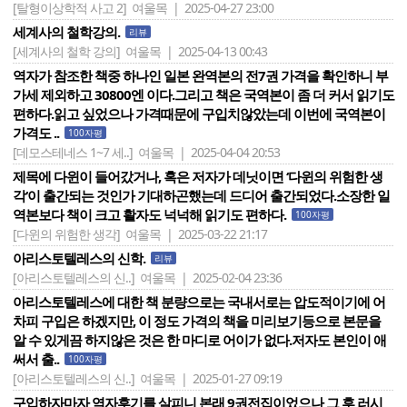
[탈형이상학적 사고 2]
여울목 | 2025-04-27 23:00
세계사의 철학강의.
리뷰
[세계사의 철학 강의]
여울목 | 2025-04-13 00:43
역자가 참조한 책중 하나인 일본 완역본의 전7권 가격을 확인하니 부
가세 제외하고 30800엔 이다.그리고 책은 국역본이 좀 더 커서 읽기도
편하다.읽고 싶었으나 가격때문에 구입치않았는데 이번에 국역본이
가격도 ..
100자평
[데모스테네스 1~7 세..]
여울목 | 2025-04-04 20:53
제목에 다윈이 들어갔거나, 혹은 저자가 데닛이면 ‘다윈의 위험한 생
각‘이 출간되는 것인가 기대하곤했는데 드디어 출간되었다.소장한 일
역본보다 책이 크고 활자도 넉넉해 읽기도 편하다.
100자평
[다윈의 위험한 생각]
여울목 | 2025-03-22 21:17
아리스토텔레스의 신학.
리뷰
[아리스토텔레스의 신..]
여울목 | 2025-02-04 23:36
아리스토텔레스에 대한 책 분량으로는 국내서로는 압도적이기에 어
차피 구입은 하겠지만, 이 정도 가격의 책을 미리보기등으로 본문을
알 수 있게끔 하지않은 것은 한 마디로 어이가 없다.저자도 본인이 애
써서 출..
100자평
[아리스토텔레스의 신..]
여울목 | 2025-01-27 09:19
구입하자마자 역자후기를 살피니 본래 9권전집이었으나 그 후 러시