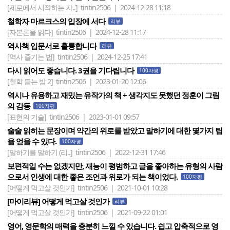
[제로에서 시작하는 자..]
tintin2506 | 2024-12-28 11:18
철학자 마르크스의 입장에 서다
리뷰
[자본론을 읽다]
tintin2506 | 2024-12-28 11:17
역사책 입문서로 훌륭합니다
리뷰
[역사 즐기는 법]
tintin2506 | 2024-12-25 17:41
다시 읽어도 좋습니다. 3권을 기다립니다
100자평
[철학 듣는 밤 2]
tintin2506 | 2023-01-20 12:06
역시나 유용하고 재밌는 유작가의 책 + 생각지도 못했던 정훈이 그림
의 감동
100자평
[표현의 기술]
tintin2506 | 2023-01-01 09:57
술술 읽히는 문장이며 약간의 위로를 받았고 말하기에 대한 몇가지 팁
을 얻을 수 있다.
100자평
[말하기를 말하기 (리..]
tintin2506 | 2022-12-31 17:46
보편적일 수는 없겠지만, 재능이 평범하고 글을 좋아하는 유형의 사람
으로서 인생에 대한 좋은 조언과 위로가 되는 책이었다.
100자평
[어떻게 먹고살 것인가]
tintin2506 | 2021-10-01 10:28
[마이리뷰] 어떻게 먹고살 것인가
리뷰
[어떻게 먹고살 것인가]
tintin2506 | 2021-09-22 01:01
영어, 영문학의 매력을 충분히 느낄 수 있습니다. 쉽고 압축적으로 영