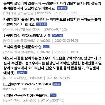
문학이 설명되어 있습니다. 무엇보다 저자가 영문학을 시작한 결단(?)
흥미롭습니다. 궁금하면 읽어보세요.
100자평
[10대에게 권하는 영문..]
tintin2506 | 2021-02-28 18:58
가볍게 읽기 좋습니다. 하루키는 피터팬으로 남았지만 독자들은 훌쩍
어른이 되어 버렸네요.
100자평
[아무튼, 하루키]
tintin2506 | 2020-08-03 16:29
하루키 감성, 취향(스타일)의 시작
100자평
[바람의 노래를 들어라..]
tintin2506 | 2020-08-03 16:24
로쟈의 한국 현대문학 수업
리뷰
[로쟈의 한국 현대문학..]
tintin2506 | 2020-07-31 15:24
대도시 서울을 살아가는 성소수자의 모습을 구체적으로, 생생하게 그
린다. 주인공이 성소수자라는 설정만 제외하면, 평범한 현대인들의 일
상이 소설속에서 소드러난다. 단순 노동을 통해 돈을 벌고, 쇼핑센터
에서 옷..
100자평
[대도시의 사랑법]
tintin2506 | 2020-05-05 23:55
[코멘트]191002Wed - 191004Fri
페이퍼
tintin2506 | 2019-10-17 09:13
김해완 <뉴욕과 지성> 북드라망
리뷰
[뉴욕과 지성]
tintin2506 | 2018-12-25 21:12