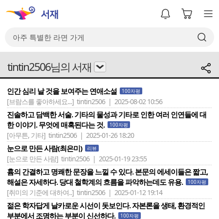
tintin2506님의 서재
인간 심리 날 것을 보여주는 연애소설
100자평
[브람스를 좋아하세요...]
tintin2506 | 2025-08-02 10:56
진솔하고 담백한 서술. 기타의 물성과 기타로 인한 여러 인연들에 대
한 이야기. 무엇에 매혹된다는 것.
100자평
[아무튼, 기타]
tintin2506 | 2025-01-26 18:20
눈으로 만든 사람(최은미)
리뷰
[눈으로 만든 사람]
tintin2506 | 2025-01-19 23:55
흄의 간결하고 명쾌한 문장을 느낄 수 있다. 본문의 에세이들은 짧고,
해설은 자세하다. 당대 철학계의 흐름을 파악하는데도 유용.
100자평
[취미의 기준에 대하여..]
tintin2506 | 2025-01-12 19:14
젊은 학자답게 날카로운 시선이 돗보인다. 자본론을 생태, 환경적인
부분에서 조명하는 부분이 신선하다.
100자평