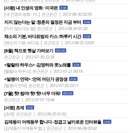
[서평] 내 인생의 영화 : 미국편
리뷰
[내 인생의 영화 : 미..]
은근은근 | 2012-08-30 02:59
지지 않는다는 말 :청춘의 절정은 지금 부터
리뷰
[지지 않는다는 말]
은근은근 | 2012-08-26 01:20
채소의 기분, 바다표범의 키스 :하루키 시간
리뷰
[채소의 기분, 바다표..]
은근은근 | 2012-08-25 23:05
[8월] 책으로 햇살 가려보기
페이퍼
은근은근 | 2012-07-30 22:26
<랄랄라 하우스> :김영하와 콧노래를
리뷰
[랄랄라 하우스]
은근은근 | 2012-07-21 00:18
<빌뱅이 언덕> :언덕 어딘가 권정생
리뷰
[빌뱅이 언덕]
은근은근 | 2012-07-20 23:11
[7월] 핫! 썸머! 핫! 핫! 너무 더워!
페이퍼
은근은근 | 2012-07-07 19:46
[서평] 초제
리뷰
[초제]
은근은근 | 2012-06-25 01:02
김제동이 어깨동무 합니다 -정겹고 날카로운 인터뷰들
리뷰
[김제동이 어깨동무 합..]
은근은근 | 2012-06-08 03:42