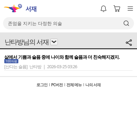
난타방님의 서재
삶에서 기쁨과 슬픔 중에 나이와 함께 슬픔과 더 친숙해지겠지.
100자평
[산다는 슬픔]
난타방 | 2026-03-25 03:26
로그인
l
PC버전
l
전체 메뉴
l
나의 서재