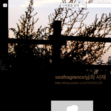
알라딘 서재
ｌ
북플
ｌ
알라딘 메인
ｌ
서재통합 검색
seafragrance님의 서재
https://blog.aladin.co.kr/791935125