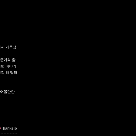
어서 가독성
누군가와 함
러번 이야기
생각 해 달라
읽어볼만한
ThanksTo