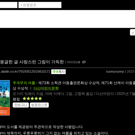
몽글한 글 사랑스런 그림이 가득한
ｌ
마이리뷰
og.aladin.co.kr/791935125/16610171
sunnysunny
l 2025
주게무의 여름
- 제73회 소학관 아동출판문화상 수상작, 제71회 산케이 아
상 수상작
ㅣ
다산어린이문학
모가미 잇페이 지음, 마메 이케다 그림, 고향옥 옮김 / 다산어린이 / 2025년 7
평점 :
터 도서를 제공받아 주관적으로 작성한 서평입니다.
터 제목까지, 푸릇푸릇하기 그지 없는 여름을 외치고 있는 소설이다.