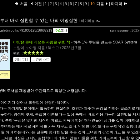
처음
|
이전
|
1
|
2
|
3
|
4
|
5
|
6
|
7
|
8
|
9
|
10
|
다음
|
마지막
부터 바로 실천할 수 있는 나의 야망실현
ｌ
마이리뷰
og.aladin.co.kr/791935125/16687219
sunnysunny
l 2025
야망은 큰데 게으른 사람을 위한 책
- 하루 1% 루틴을 만드는 SOAR System
노말이 노아영 지음 / 북스고 / 2025년 7월
평점 :
터 도서를 제공받아 주관적으로 작성한 서평입니다.
 이야기다 싶어서 뜨끔함에 신청한 책이다.
가는 자기계발 분야에서 활동하며 현실적인 조언과 따뜻한 공감을 전하는 글쓰기로 
 듯하다. 명성에 맞게, 복잡한 이론보다는 일상 속에서 바로 적용 가능한 실천법을 제시
다. 특히 '욕심은 많지만 시작이 어렵고 지속이 힘든' 현대인들의 심리를 깊이 이해하고
 부여하는 메시지로 페이지를 가득 채우고 있다. 막연한 이상보다는 구체적인 실행에 
서 뭘 해야 하는데?'라는 질문에 명쾌한 답을 주는 것이 그녀만의 강점이라고 볼 수 있겠
 그대로 야심은 크지만 실행력이 따라주지 않는 이들을 위한 가이드북이라고 할 수 있다