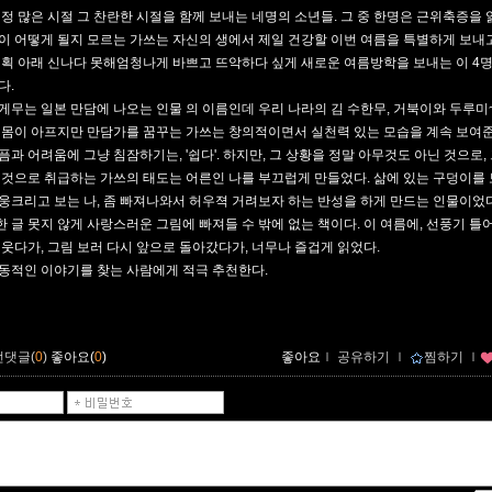
걱정 많은 시절 그 찬란한 시절을 함께 보내는 네명의 소년들. 그 중 한명은 근위축증을 
이 어떻게 될지 모르는 가쓰는 자신의 생에서 제일 건강할 이번 여름을 특별하게 보내고
계획 아래 신나다 못해엄청나게 바쁘고 뜨악하다 싶게 새로운 여름방학을 보내는 이 4
다.
게무는 일본 만담에 나오는 인물 의 이름인데 우리 나라의 김 수한무, 거북이와 두루미
 몸이 아프지만 만담가를 꿈꾸는 가쓰는 창의적이면서 실천력 있는 모습을 계속 보여준
픔과 어려움에 그냥 침잠하기는, '쉽다'. 하지만, 그 상황을 정말 아무것도 아닌 것으로,
 것으로 취급하는 가쓰의 태도는 어른인 나를 부끄럽게 만들었다. 삶에 있는 구덩이를 
웅크리고 보는 나, 좀 빠져나와서 허우젹 거려보자 하는 반성을 하게 만드는 인물이었다
 글 못지 않게 사랑스러운 그림에 빠져들 수 밖에 없는 책이다. 이 여름에, 선풍기 틀
 웃다가, 그림 보러 다시 앞으로 돌아갔다가, 너무나 즐겁게 읽었다.
동적인 이야기를 찾는 사람에게 적극 추천한다.
먼댓글(
0
)
좋아요(
0
)
좋아요
ｌ
공유하기
ｌ
찜하기
ｌ