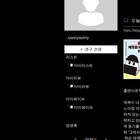
오늘
https://bl
-
sunnysunny
리스트
마이리스트
마이리뷰
마이리뷰
출판사로부
마이페이퍼
제목이 내
마이페이퍼
노아영 작
려져 있는
력하고 있
방명록
게 동기를
춰 '그래
책은 제목
2026
8