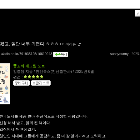
겠고, 일단 너무 귀엽다 ㅎㅎㅎ
ｌ
마이리뷰
og.aladin.co.kr/791935125/16610243
sunnysunny
l 2025
똥꼬의 개그림 노트
김충원 지음 / 진선북스(진선출판사) / 2025년 6월
평점 :
터 도서를 제공 받아 주관적으로 작성한 서평입니다.
신청 해서 받고, 읽게 된 책이다.
입장에서 쓴 견생일기.
천만인 시대에 그들에게 공감하고, 좀 더 잘 알아가려고 노력하고,