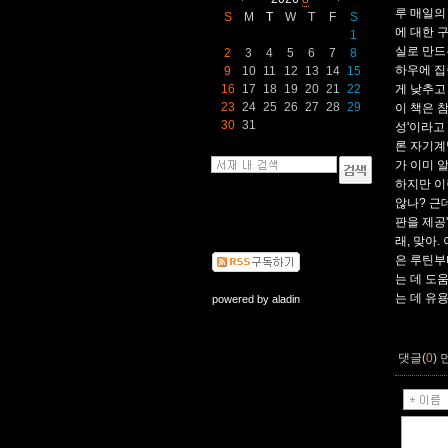
루 매일의
S
M
T
W
T
F
S
에 대한 
1
실로 만드
2
3
4
5
6
7
8
하우에 집
9
10
11
12
13
14
15
16
17
18
19
20
21
22
게 낮추고
23
24
25
26
27
28
29
이 책은 
30
31
성'이라고
론 자기계
가 이미 
하지만 이
않나? 근
판을 제공
래, 맞아
은 루틴부
는 데 도
는 데 유
powered by
aladin
댓글(
0
)