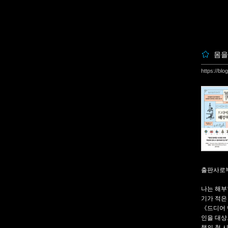
몸을
https://bl
출판사로부
나는 해부
기가 적은
《드디어 
인을 대상으
책의 첫 