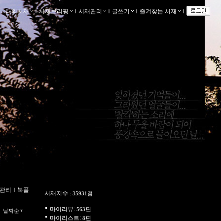
나의서재
ｌ
서재브리핑
ｌ
서재관리
ｌ
글쓰기
ｌ
즐겨찾는 서재
ｌ
관리
ｌ
북플
서재지수
: 35931점
마이리뷰:
편
563
날짜순
마이리스트:
편
8