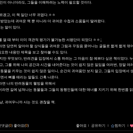
인이 아니더라도, 그들을 이해하려는 노력이 필요할 것이다.
르겠고, 이 책 일단 너무 귀엽다.ㅎㅎ
 받았는데 귀여운 책 뿐 아니라 더 귀여운 수첩과 소품들이 딸려왔다.
는 말이 있다.
 열 때 부터 이미 객관적 평가가 불가능한 서평단이 되었다 ㅎㅎ;;
면 당연히 알아야 할 상식들을 귀여운 그림과 꾸짖음 묻어나는 글들로 짧게 짧게 엮
 필요한 내용만 제목을 보고 찾아볼 수도 있다.
지만 무엇보다, 반려견을 입장에서 소통 하려는 그 마음이 참 예쁘다 싶은 책이었다. 
고, 그를 위해 나의 공간과 시간을 내어준다는 것이 쉽지 않은 일임을 여러번, 정말 여
려동물을 키우는 것이 쉽지 않은 일이니, 순간의 귀여움만 보지 말고, 그들의 입장에서 
하면서 뼈를 때리는 말들도 간혹 나온다.
면 나의 반려동물의 웰빙을 위해서
라면 길에 넘쳐나는 동물들과 그들의 동행인들에 대한 매너를 지키기 위해 한번쯤 
냥, 귀여우니까 사는 것도 괜찮을 책.
먼댓글(
0
)
좋아요(
0
)
좋아요
ｌ
공유하기
ｌ
찜하기
ｌ