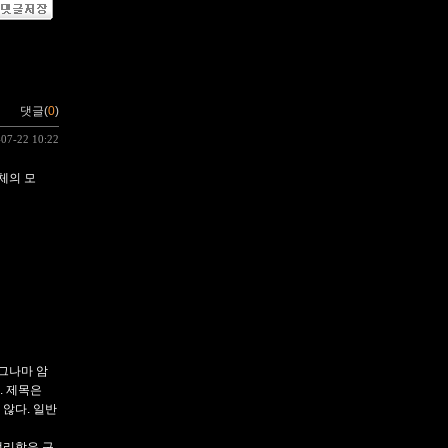
댓글(
0
)
-07-22 10:22
체의 모
그나마 암
. 제목은
 않다. 일반
생리학은 구