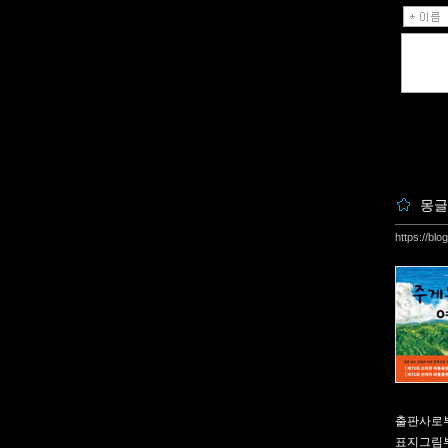
몽글
https://bl
출판사로부
표지그림부