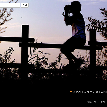
글보기
ｌ
서재브리핑
ｌ
서재
펼쳐보기
5개