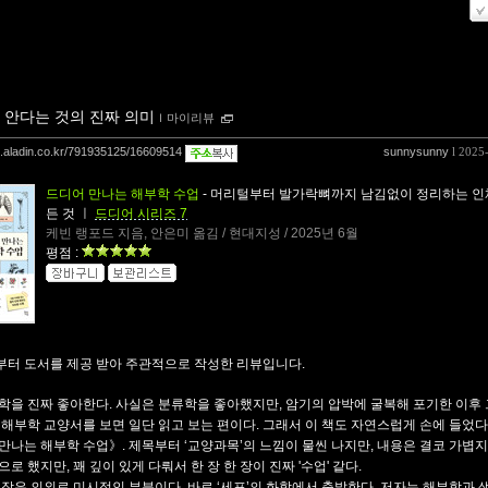
 안다는 것의 진짜 의미
ｌ
마이리뷰
og.aladin.co.kr/791935125/16609514
sunnysunny
l 2025
드디어 만나는 해부학 수업
- 머리털부터 발가락뼈까지 남김없이 정리하는 인
든 것
ㅣ
드디어 시리즈 7
케빈 랭포드 지음, 안은미 옮김 / 현대지성 / 2025년 6월
평점 :
터 도서를 제공 받아 주관적으로 작성한 리뷰입니다.
학을 진짜 좋아한다. 사실은 분류학을 좋아했지만, 암기의 압박에 굴복해 포기한 이후 
 해부학 교양서를 보면 일단 읽고 보는 편이다. 그래서 이 책도 자연스럽게 손에 들었다
만나는 해부학 수업》. 제목부터 ‘교양과목’의 느낌이 물씬 나지만, 내용은 결코 가볍지
로 했지만, 꽤 깊이 있게 다뤄서 한 장 한 장이 진짜 '수업' 같다.
시작은 의외로 미시적인 부분이다. 바로 ‘세포’의 화학에서 출발한다. 저자는 해부학과 