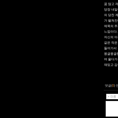
꿈 많고 
당장 내일
의 당찬 
가 펼쳐진
제목의 주
느낌이다.
자신의 아
같은 작은
들어가서 
몽글몽글한
며 울다가
재밌고 감
댓글(
0
)