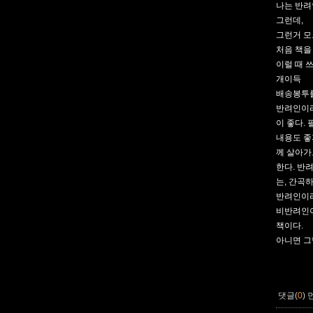
나는 반려
그런데,
그런거 모
처음 책을
이럴 때 쓰
개이득
배송봉투를
반려인이라
이 좋다.
내용도 좋
께 살아가
한다. 반
는, 간곡
반려인이라
비반려인이
책이다.
아니면 그
댓글(
0
)