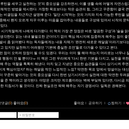
 루틴을 세우고 실천하는 것'의 중요성을 강조하면서, 이를 생활 속에 어떻게 자연스
구체적인 방법을 제시한다. 거창한 목표보다는 작은 습관의 힘, 그리고 꾸준함이 결국 큰
는 비결임을 차근차근 설명해 준다. '일단 시작'하는 것의 가치와 지속 가능한 루틴을 
중해서 왠지 모르게 자꾸 미루는 마음을 잡아주는 내용들로 구성돼 있어서 시작의 문턱
 있다.
참 시기적절하게 나에게 다가왔다. 이 책의 가장 큰 장점은 바로 '깔끔한 구성'과 '술술 
 생각한다. 읽는 내내 불필요한 군더더기 없이 핵심 메시지에 집중하게 해주는 점이 좋
발서 좀 읽어봤다 하는 독자들에게는 내용 자체가 ‘완전히 새로운 깨달음’이라기보다는
알고 있지만 실천하기 어려웠던 '기본에 충실한 조언'들로 다가올 수 있다고 본다.
런 점이 오히려 장점이 될 수도 있겠다. 우리는 이미 뭘 해야 하는지 머리로는 너무나 
데 행동이 안 될 뿐이다ㅠ 이 책은 그런 우리에게 '다시 한번 기본을 다지고, 실천을 위한
'해 주는 역할을 톡톡히 해낸다. 마치 잊고 지냈던 중요한 습관들을 다시 상기시켜 주면서
. 이게 핵심이었지!' 하는 깨달음 적인 느낌적인 느낌? 막연한 목표 앞에서 망설이는 대신
터 꾸준히 쌓아가는 것의 중요성을 다시 한번 상기시키면서 실천에 대한 막연한 두려
움을 준 책이라고 생각된다. 야망은 크지만 게으름이라는 벽에 부딪혀 있다면, 다시금 
용한 지침서가 될 것이다. 진짜 현실조언 팍팍 해주는 자기 경영서다. 일독은 권해본다.
먼댓글(
0
)
좋아요(
0
)
좋아요
ｌ
공유하기
ｌ
찜하기
ｌ