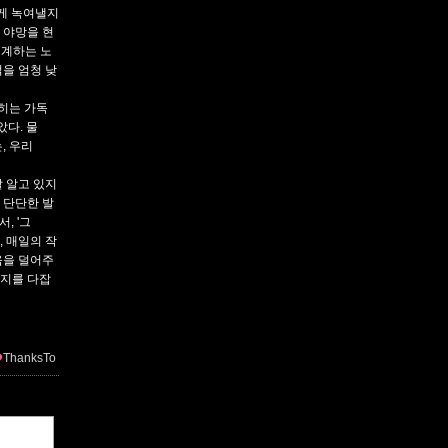
럽게 녹여낼지
 야망을 현
설계하는 노
을 엄청 낮
읽히는 가독
았다. 물
, 우리
잘 알고 있지
 단단한 발
, '그
, 매일의 작
움을 덜어주
의지를 다잡
ThanksTo