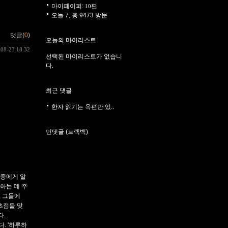
마이페이퍼:
편
10
오늘 7, 총 9473 방문
댓글(
0
)
오늘의 마이리스트
-08-23 18:32
선택된 마이리스트가 없습니
다.
최근 댓글
한자 읽기는 옥편만 있..
먼댓글 (트랙백)
대중에게 알
하는 데 주
, 그들에
초점을 맞
다.
. '하루하