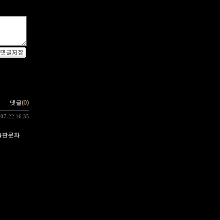
댓글(
0
)
-07-22 16:35
동출판문화
월