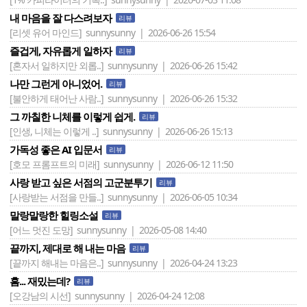
내 마음을 잘 다스려보자
리뷰
[리셋 유어 마인드]
sunnysunny | 2026-06-26 15:54
즐겁게, 자유롭게 일하자
리뷰
[혼자서 일하지만 외롭..]
sunnysunny | 2026-06-26 15:42
나만 그런게 아니었어.
리뷰
[불안하게 태어난 사람..]
sunnysunny | 2026-06-26 15:32
그 까칠한 니체를 이렇게 쉽게.
리뷰
[인생, 니체는 이렇게 ..]
sunnysunny | 2026-06-26 15:13
가독성 좋은 AI 입문서
리뷰
[호모 프롬프트의 미래]
sunnysunny | 2026-06-12 11:50
사랑 받고 싶은 서점의 고군분투기
리뷰
[사랑받는 서점을 만들..]
sunnysunny | 2026-06-05 10:34
말랑말랑한 힐링소설
리뷰
[어느 멋진 도망]
sunnysunny | 2026-05-08 14:40
끝까지, 제대로 해 내는 마음
리뷰
[끝까지 해내는 마음은..]
sunnysunny | 2026-04-24 13:23
흠... 재밌는데?
리뷰
[오강남의 시선]
sunnysunny | 2026-04-24 12:08