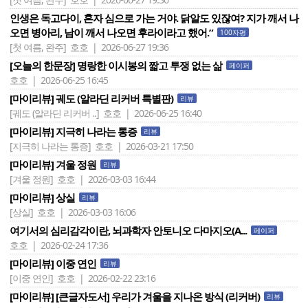
인생은 독고다이, 혼자 심으로 가는 거야. 닭알도 있잖여? 지가 깨서 나
오면 병아리, 남이 깨서 나오면 후라이라고 했어.”
100자평
[첫 여름, 완주]
호호 | 2026-06-27 19:36
[오늘의 한문장] 명랑한 이시봉의 짧고 투쟁 없는 삶
페이퍼
호호 | 2026-06-25 16:45
[마이리뷰] 궤도 (알라딘 리커버 특별판)
리뷰
[궤도 (알라딘 리커버 ..]
호호 | 2026-06-25 16:40
[마이리뷰] 지극히 나라는 통증
리뷰
[지극히 나라는 통증]
호호 | 2026-03-21 17:50
[마이리뷰] 겨울 정원
리뷰
[겨울 정원]
호호 | 2026-03-03 16:44
[마이리뷰] 상실
리뷰
[상실]
호호 | 2026-03-03 16:06
여기서의 심리감각이란, 뇌과학자 안토니오 다마지오(A...
페이퍼
호호 | 2026-02-24 17:36
[마이리뷰] 이중 연인
리뷰
[이중 연인]
호호 | 2026-02-22 23:16
[마이리뷰] [큰글자도서] 우리가 겨울을 지나온 방식 (리커버)
리뷰