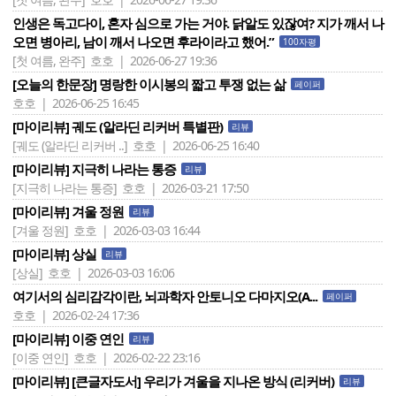
인생은 독고다이, 혼자 심으로 가는 거야. 닭알도 있잖여? 지가 깨서 나
오면 병아리, 남이 깨서 나오면 후라이라고 했어.”
100자평
[첫 여름, 완주]
호호 | 2026-06-27 19:36
[오늘의 한문장] 명랑한 이시봉의 짧고 투쟁 없는 삶
페이퍼
호호 | 2026-06-25 16:45
[마이리뷰] 궤도 (알라딘 리커버 특별판)
리뷰
[궤도 (알라딘 리커버 ..]
호호 | 2026-06-25 16:40
[마이리뷰] 지극히 나라는 통증
리뷰
[지극히 나라는 통증]
호호 | 2026-03-21 17:50
[마이리뷰] 겨울 정원
리뷰
[겨울 정원]
호호 | 2026-03-03 16:44
[마이리뷰] 상실
리뷰
[상실]
호호 | 2026-03-03 16:06
여기서의 심리감각이란, 뇌과학자 안토니오 다마지오(A...
페이퍼
호호 | 2026-02-24 17:36
[마이리뷰] 이중 연인
리뷰
[이중 연인]
호호 | 2026-02-22 23:16
[마이리뷰] [큰글자도서] 우리가 겨울을 지나온 방식 (리커버)
리뷰