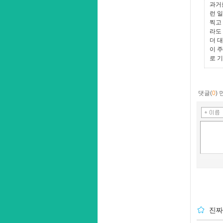
과거
런 
찍고
라도
더 
이 
로 
댓글(
0
)
진짜