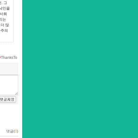
. 그
 낙인을
 사회
우리는
 더 많
관주의
ThanksTo
댓글(
0
)