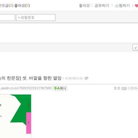
먼댓글(
0
)
좋아요(
0
)
좋아요
ｌ
공유하기
ｌ
찜하기
ｌ
늘의 한문장] 셋. 바깥을 향한 열망
ｌ
리뷰/페이퍼
og.aladin.co.kr/790970233/17387988
호호
(
) l 2026