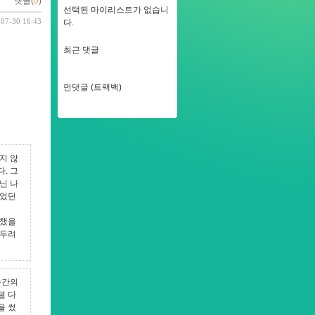
댓글(
0
)
선택된 마이리스트가 없습니
-07-30 16:43
다.
최근 댓글
먼댓글 (트랙백)
지 않
. 그
닌 나
이었던
아챘을
 두려
순간의
덜 다
을 썼