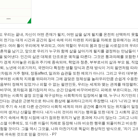
도 우리는 끝내, 자신이 어떤 존재가 될지, 어떤 삶을 살게 될지를 온전히 선택하지 못할
의 전기는 대개 시간과 공간의 질서 속에 미리 마련된 자리들을 차례로 점유해가는 과
된다. 여러 틀이 우리에게 부과되고, 여러 역할이 우리의 몸과 정신을 사로잡으며 우
 흔적을 남기고, 앞으로 우리가 누구와 함께 삶을 살아가게 될지를 결정하는 만남들이
을 빚어낸다. 인간의 삶은 대체로 단조로운 궤적을 따른다. 그것은 통과의례를 포함한
가 경계 지어놓은 리듬과 주기에 종속되며, 학업과 청춘, 부부로서의 삶과 부모 됨, 직
은퇴, 노년에 이르기까지, 국면마다 특정한 생활 양식과 존재 방식이 거의 필연처럼 따
옷차림과 거주 형태, 정동affect, 일과와 습관들 또한 예외가 아니다. 그리고 우리 대부분
 부여된 사회적 지위를 뒤따라가며 그에 걸맞은 정체성을 놀라우리만큼 손쉽게 수용한다
처음부터 정해져 있었거나 피할 수 없는 필연인듯, 우리는 세계와 맺는 관계를 재정렬하
 바꾸며, 옷차림과 몸가짐마저 어느 순간 단숨에 바꾸어버린다. 피에르 부르디외는, 개
규정하는 사회적 결정 요인을 재구성하는 사회학자의 입장에서 볼 때, 누구나 자기만의
간다는 관념은 근본적으로 하나의 환상에 불과하다고까지 주장했다. 내가 ‘나‘라고 부
 삶의 주기 속 서로 다른 순간마다 사회적 세계의 여러 공간에 흩어져 있는 위치들이 일
엮이며 생겨난 산물일 뿐이다. 내가 나의 것이라 여기는 행위들 또한 대개 그 사회적 공
 주기 속에서 특정 시점에 내가 점유한 위치가 낳은 효과에 지나지 않는다. 그리고 나의
 소멸 이후에도, 또 다른 이들이 차례로 등장해 나와 비슷한 행위를 되풀이하고 비슷한
경험할 것이다. 그들 역시 그것을, 나와 마찬가지로 똑같이 환상적인 방식으로, ‘자기 고
‘에 귀속된 것으로 믿을 것이다.
- P7