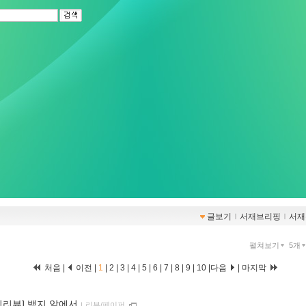
글보기
ｌ
서재브리핑
ｌ
서재
펼쳐보기
5개
처음 |
이전 |
1
|
2
|
3
|
4
|
5
|
6
|
7
|
8
|
9
|
10
|
다음
|
마지막
이리뷰] 백지 앞에서
ｌ
리뷰/페이퍼