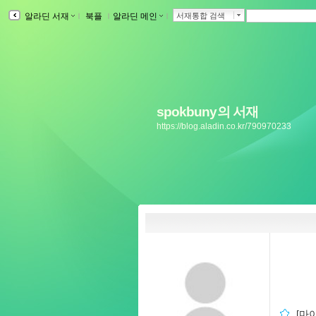
알라딘 서재
ｌ
북플
ｌ
알라딘 메인
ｌ
서재통합 검색
spokbuny의 서재
https://blog.aladin.co.kr/790970233
[마