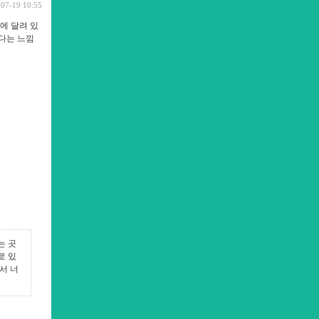
-07-19 10:55
에 달려 있
하다는 느낌
는 곳
로 있
서 너