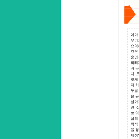
아마
우리
요약
깊은
운명
의례
과 
다. 
렇게
치 
투를
을 
살아
란,
로 
삶의
학적
을 
체성