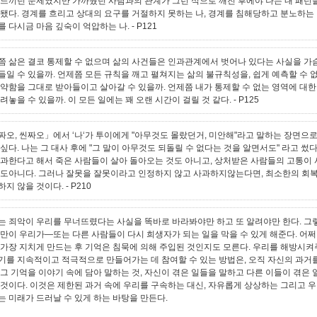
 느끼던 문제였지만 가까웠던 사람과의 관계가 그런 식으로 깨진 후에야 나는 내 패턴
 됐다. 경계를 흐리고 상대의 요구를 거절하지 못하는 나, 경계를 침해당하고 분노하는 
를 다시금 마음 깊숙이 억압하는 나.
- P121
쯤 삶은 결코 통제할 수 없으며 삶의 사건들은 인과관계에서 벗어나 있다는 사실을 가
들일 수 있을까. 언제쯤 모든 규칙을 깨고 펼쳐지는 삶의 불규칙성을, 쉽게 예측할 수 
연약함을 그대로 받아들이고 살아갈 수 있을까. 언제쯤 내가 통제할 수 없는 영역에 대한
려놓을 수 있을까. 이 모든 일에는 꽤 오랜 시간이 걸릴 것 같다.
- P125
짜오, 씬짜오」에서 ‘나‘가 투이에게 "아무것도 몰랐던거, 미안해"라고 말하는 장면으로
싶다. 나는 그 대사 후에 "그 말이 아무것도 되돌릴 수 없다는 것을 알면서도" 라고 썼다
사과한다고 해서 죽은 사람들이 살아 돌아오는 것도 아니고, 상처받은 사람들의 고통이
것도아니다. 그러나 잘못을 잘못이라고 인정하지 않고 사과하지않는다면, 최소한의 회
하지 않을 것이다.
- P210
는 죄악이 우리를 무너뜨렸다는 사실을 똑바로 바라봐야만 하고 또 알려야만 한다. 그
것만이 우리가—또는 다른 사람들이 다시 희생자가 되는 일을 막을 수 있게 해준다. 어쩌
 가장 지치게 만드는 후 기억은 침묵에 의해 주입된 것인지도 모른다. 우리를 해방시
기를 지속적이고 적극적으로 만들어가는 데 참여할 수 있는 방법은, 오직 자신의 과거
 그 기억을 이야기 속에 담아 말하는 것, 자신이 겪은 일들을 말하고 다른 이들이 겪은
 것이다. 이것은 제한된 과거 속에 우리를 구속하는 대신, 자유롭게 상상하는 그리고 
는 미래가 드러날 수 있게 하는 바탕을 만든다.