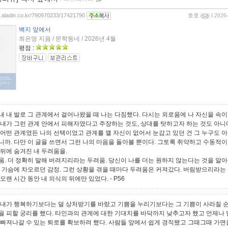
og.aladin.co.kr/790970233/17421790
호호
(
) l 2026
백지 앞에서
최은영 지음 / 문학동네 / 2026년 4월
평점 :
내 내 발로 그 관계에서 걸어나왔을 때 나는 다짐했다. 다시는 외로움에 나 자신을 속이
 내가 그런 관계 안에서 피해자였다고 주장하는 것도, 상대를 탓하고자 하는 것도 아니다
 어떤 관계였든 나의 선택이었고 관계를 깰 자신이 없어서 눈감고 있던 건 그 누구도 아
니까. 다만 이 글을 쓰면서 그런 나의 마음을 돌아볼 뿐이다. 그토록 취약하고 수동적
 뒤에 숨겨진 내 두려움을.
움. 더 정확히 말해 버려지리라는 두려움. 당신이 나를 더는 원하지 않는다는 것을 알
내 가슴에 차오르던 감정. 그런 상황을 겪을 때마다 두려움은 커져갔다. 버림받으리라는
 오랜 시간 동안 내 의식의 뒤에만 있었다.
- P56
 내가 행복하기보다는 덜 상처받기를 바랐고 기쁨을 누리기보다는 그 기쁨이 사라질 
을 피할 궁리를 했다. 타인과의 관계에 대한 기대치를 바닥까지 낮추고자 했고 언제나 
 빠져나갈 수 있는 퇴로를 확보하려 했다. 사람들 앞에서 쉽게 경직됐고 그때그때 가면