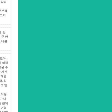
 말과
근본적
 그저
. 당
 준 반
, 나를
혔다.
계 설정
도울 수
할 자신
 해결
, 희
그 밑
 이렇
만 나
든 관계
 어렴