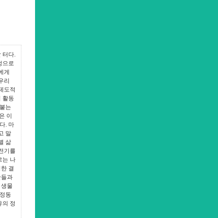
 터다.
정으로
리에게
 우리
 제도적
업 활동
라붙는
은 이
. 마
고 말
별 삶
 전기를
르는 나
정한 결
간들과
 생물
 정동
유의 정