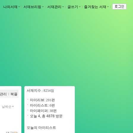
나의서재
ｌ
서재브리핑
ｌ
서재관리
ｌ
글쓰기
ｌ
즐겨찾는 서재
ｌ
서재지수
: 8254점
관리
ｌ
북플
마이리뷰:
편
291
마이리스트:
편
0
날짜순
마이페이퍼:
편
38
오늘 4, 총 4878 방문
오늘의 마이리스트