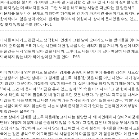
 진짜 내모습은 철저히 가려야만 그나마 덜 거절당할 것 같아서였다. 타인이 싫어할 만한
을 하지 않는 데 에너지를 썼다. 그런 노력을 해도 떠날 사람은 떠난다는 걸 알면서도.
의 문제를 모두 나의 문제로 치환하여 해석했던 건 자기 파괴적인 습관이기도 했지만 
 합리적이지 않은 생각이었다. 관계는 무의식의 얽힘이다. 상대의 문제였을 수도 있고,
잘 맞지 않았을 수도 있다.
- P61
이 나를 떠나가도 괜찮다고 생각한다. 언젠가 그런 날이 오더라도 나는 받아들일 것이다
 내게 준 마음과 우리가 나눈 시간에 대한 감사를 나는 버리지 않을 거니까. 당신이 내게
는 순간은 내게 영원히 남아 있을 테니까. 그후에도 나는 여기에 남아 여전히 나인 채로
지 버리지 않는 내가 되어 살아갈 것을 안다.
- P65
 어디까지가 내 영역인지도 모르면서 경계를 존중받지못한 후에 씁쓸한 감정에 사로잡
만 냉정하게 본다면 상대가 그 경계를 넘도록 ‘허용‘한 것은 다름 아닌 나였다. 내가 경
하지 않았기 때문이다. 거절하지 않았기 때문이다. 싫은 내색을 하지 않았기 때문이다. ‘
‘ ‘아니, 그건 네 문제야.‘ ‘지금은 혼자 있고 싶어.‘ ‘약속을 어기지 마.‘ 그 말 한마디를 
없어서 타인의 욕구에 휩쓸리듯 내 경계를 흐린 것은 나였다. ‘누군가의 괴로움을 나서서
 않는 한 나는 뻔뻔하고 나쁜 사람‘이라는 왜곡된 자기 인식 또한 문제였다. ‘착한‘ 사람
는 사람이라도 되지 않는다면 나는 세상에 존재할 가치가 없다는 근본적인 자기부정이 
에 있었음은 물론이다.
스스로 상대가 경계를 넘도록 허용해놓고서 나는 절망했다. 왜 미안해하지 않아? 어떻게
뻔뻔해? 어떻게 이렇게 나를 존중하지 않을 수 있어? 그 절망감은 내 마음을 부식시켰지
그 감정마저도 억압하여 드러내지 않으려고 애썼다. 경계 설정에 어려움을 겪다보니 모
결국에는 같은 방식으로 어그러질까봐 사람들에게 마음을 열기가 힘들어졌다. 예전부터