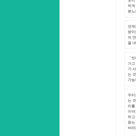
풋이
하게
분노
언제
받아
의 
을 내
「씬
가고 
가 
는 
가능
우리
는 
리를
이야
하고
듣는
바라