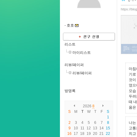
https://bl
-
호호
리스트
마이리스트
리뷰/페이퍼
마침
리뷰/페이퍼
기로
것이
였으
방명록
모습
두려
때 
2026
8
움은
S
M
T
W
T
F
S
1
2
3
4
5
6
7
8
나는
9
10
11
12
13
14
15
고통
16
17
18
19
20
21
22
치고