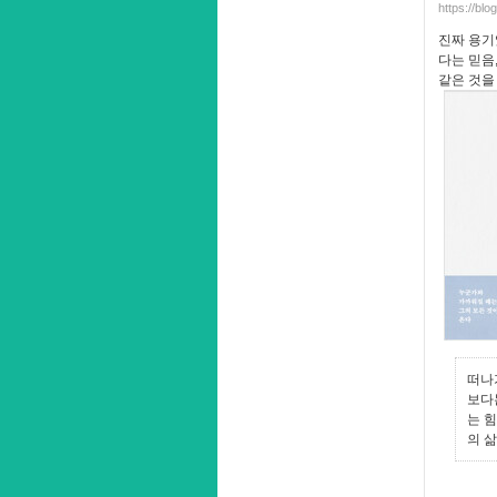
https://bl
진짜 용기
다는 믿음
같은 것을
떠나
보다
는 
의 