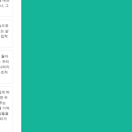
을 대면
나, 그
슴으로
없는 삶
 집착
 돌아
. 우리
 사라지
복조차
렇게 하
면 우
켜주는
를 기억
 일들을
우리가