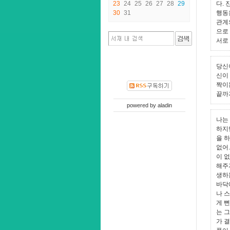
23
24
25
26
27
28
29
다.
30
31
행동
관계
으로
서로 
당신
신이
짝이
끝까
powered by
aladin
나는
하지
을 
없어.
이 
해주지
생하
바닥
나 
게 
는 
가 