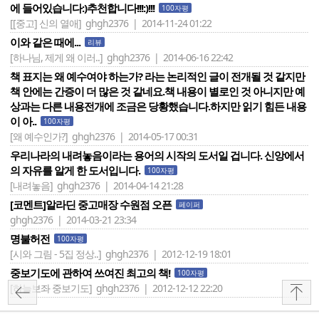
에 들어있습니다:)추천합니다!!!:)!!!
100자평
[[중고] 신의 열애]
ghgh2376 | 2014-11-24 01:22
이와 같은 때에...
리뷰
[하나님, 제게 왜 이러..]
ghgh2376 | 2014-06-16 22:42
책 표지는 왜 예수여야 하는가? 라는 논리적인 글이 전개될 것 같지만
책 안에는 간증이 더 많은 것 같네요.책 내용이 별로인 것 아니지만 예
상과는 다른 내용전개에 조금은 당황했습니다.하지만 읽기 힘든 내용
이 아..
100자평
[왜 예수인가?]
ghgh2376 | 2014-05-17 00:31
우리나라의 내려놓음이라는 용어의 시작의 도서일 겁니다. 신앙에서
의 자유를 알게 한 도서입니다.
100자평
[내려놓음]
ghgh2376 | 2014-04-14 21:28
[코멘트]알라딘 중고매장 수원점 오픈
페이퍼
ghgh2376 | 2014-03-21 23:34
명불허전
100자평
[시와 그림 - 5집 정상..]
ghgh2376 | 2012-12-19 18:01
중보기도에 관하여 쓰여진 최고의 책!
100자평
[하늘보좌 중보기도]
ghgh2376 | 2012-12-12 22:20