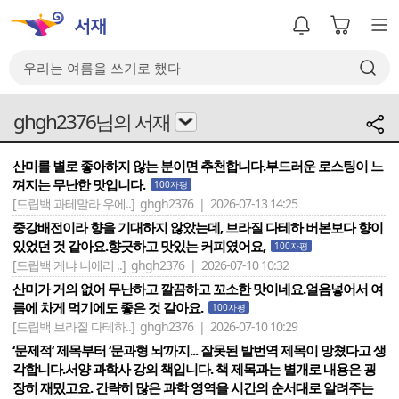
ghgh2376님의 서재
산미를 별로 좋아하지 않는 분이면 추천합니다.부드러운 로스팅이 느
껴지는 무난한 맛입니다.
100자평
[드립백 과테말라 우에..]
ghgh2376 | 2026-07-13 14:25
중강배전이라 향을 기대하지 않았는데, 브라질 다테하 버본보다 향이
있었던 것 같아요.향긋하고 맛있는 커피였어요,
100자평
[드립백 케냐 니에리 ..]
ghgh2376 | 2026-07-10 10:32
산미가 거의 없어 무난하고 깔끔하고 꼬소한 맛이네요.얼음넣어서 여
름에 차게 먹기에도 좋은 것 같아요.
100자평
[드립백 브라질 다테하..]
ghgh2376 | 2026-07-10 10:29
‘문제적‘ 제목부터 ‘문과형 뇌‘까지... 잘못된 발번역 제목이 망쳤다고 생
각합니다.서양 과학사 강의 책입니다. 책 제목과는 별개로 내용은 굉
장히 재밌고요. 간략히 많은 과학 영역을 시간의 순서대로 알려주는