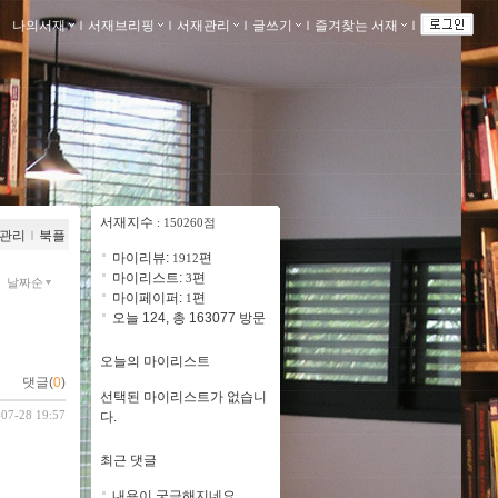
나의서재
ｌ
서재브리핑
ｌ
서재관리
ｌ
글쓰기
ｌ
즐겨찾는 서재
ｌ
서재지수
: 150260점
관리
ｌ
북플
마이리뷰:
편
1912
마이리스트:
편
3
날짜순
마이페이퍼:
편
1
오늘 124, 총 163077 방문
오늘의 마이리스트
댓글(
0
)
선택된 마이리스트가 없습니
-07-28 19:57
다.
최근 댓글
내용이 궁금해지네요.