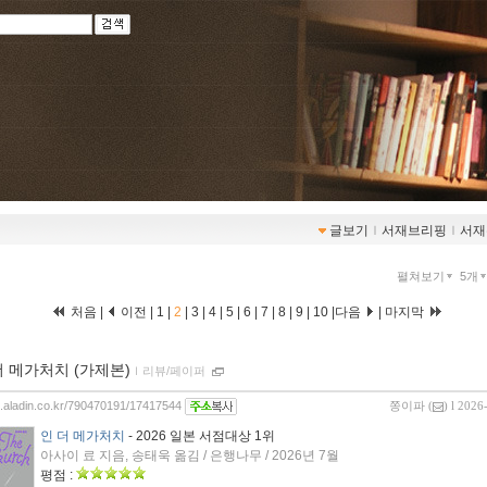
글보기
ｌ
서재브리핑
ｌ
서재
펼쳐보기
5개
처음
|
이전
|
1
|
2
|
3
|
4
|
5
|
6
|
7
|
8
|
9
|
10
|
다음
|
마지막
더 메가처치 (가제본)
ｌ
리뷰/페이퍼
og.aladin.co.kr/790470191/17417544
쫑이파
(
) l 2026
인 더 메가처치
- 2026 일본 서점대상 1위
아사이 료 지음, 송태욱 옮김 / 은행나무 / 2026년 7월
평점 :