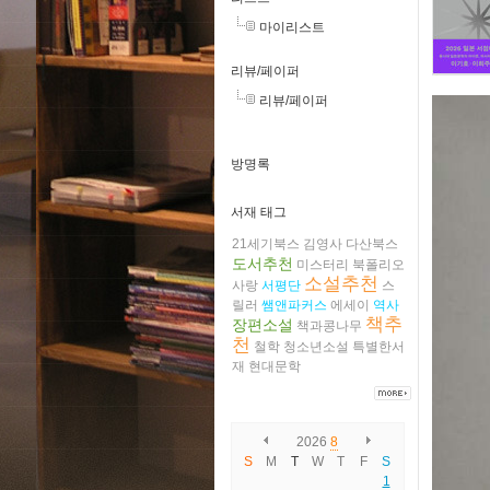
마이리스트
리뷰/페이퍼
리뷰/페이퍼
방명록
서재 태그
21세기북스
김영사
다산북스
도서추천
미스터리
북폴리오
소설추천
사랑
서평단
스
릴러
쌤앤파커스
에세이
역사
책추
장편소설
책과콩나무
천
철학
청소년소설
특별한서
재
현대문학
2026
8
S
M
T
W
T
F
S
1