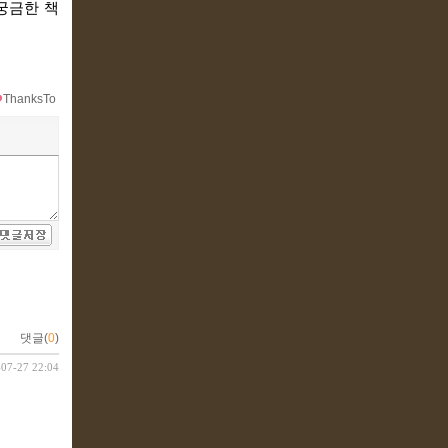
궁금한 책
ThanksTo
댓글(
0
)
-07-27 22:04