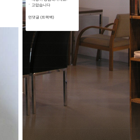
고맙습니다
먼댓글 (트랙백)