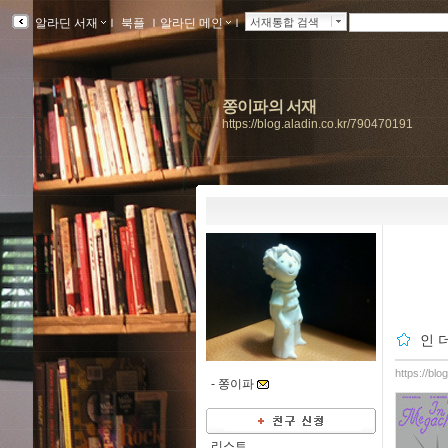
알라딘 서재
ｌ
북플
ｌ
알라딘 메인
ｌ
서재통합 검색
쫑이파의 서재
https://blog.aladin.co.kr/790470191
인 
https://bl
-
쫑이파
리스트