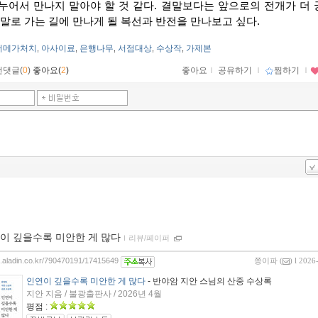
누어서 만나지 말아야 할 것 같다. 결말보다는 앞으로의 전개가 더 
결말로 가는 길에 만나게 될 복선과 반전을 만나보고 싶다.
더메가처치
아사이료
은행나무
서점대상
수상작
가제본
,
,
,
,
,
먼댓글(
0
)
좋아요(
2
)
좋아요
ｌ
공유하기
ｌ
찜하기
ｌ
이 깊을수록 미안한 게 많다
ｌ
리뷰/페이퍼
og.aladin.co.kr/790470191/17415649
쫑이파
(
) l 2026
인연이 깊을수록 미안한 게 많다
- 반야암 지안 스님의 산중 수상록
지안 지음 / 불광출판사 / 2026년 4월
평점 :