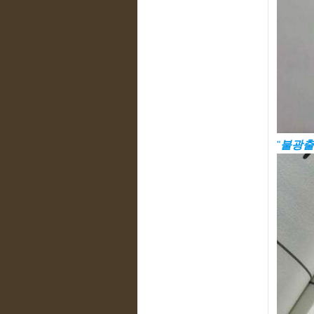
"
불광출