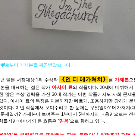
무
로부터 가제본을 제공받았습니다."
《
인 더 메가처치
》
  2026년 일본 서점대상 1위 수상작 
를 
가제본
으
일본을 대표하는 젊은 작가 
아사이 료
의 작품이다. 20세에 데뷔해서
한 많은 수상 경력을 가진 30대 작가는 이번 작품에서도 사회 문제를
있다. 아사이 료의 특징은 차분하지만 빠르게, 조용하지만 강하게 문
것이다. 이번 작품에서 보여주려고 한 문제는 무엇일까? 메가처치(대
 문제일까? 가제본이 보여주는 1부에서 5부까지의 내용만으로는 전
힘들지만 이야기의 큰 흐름은 
'믿음'
으로 향하고 있다.
무엇이든 긍정적으로 포장되는 지금, 불행이나 절망조차 기댈 