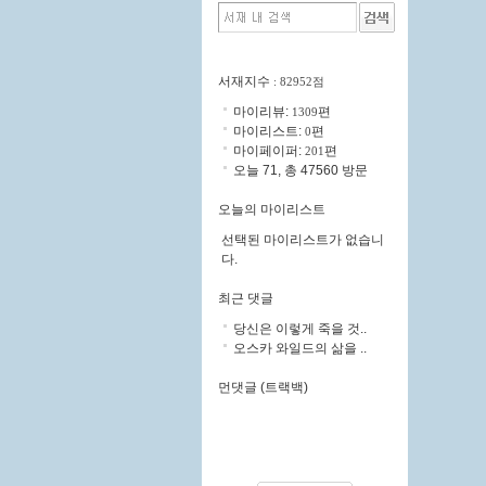
서재지수
: 82952점
마이리뷰:
편
1309
마이리스트:
편
0
마이페이퍼:
편
201
오늘 71, 총 47560 방문
오늘의 마이리스트
선택된 마이리스트가 없습니
다.
최근 댓글
당신은 이렇게 죽을 것..
오스카 와일드의 삶을 ..
먼댓글 (트랙백)