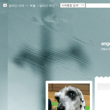
알라딘 서재
ｌ
북플
ｌ
알라딘 메인
ｌ
서재통합 검색
an
https: