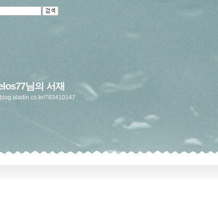
gelos77님의 서재
//blog.aladin.co.kr/783410147