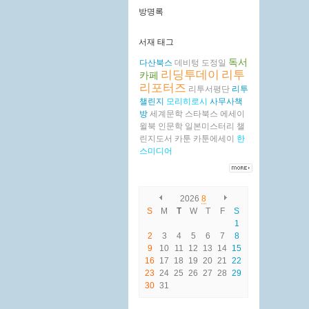
방명록
서재 태그
독서
다산북스
데비텅
도정일
리딩투데이
리투
카페
리포터즈
리투서평단
리투
챌린지
모리히로시
사무사책
방
세계문학
스타북스
에세이
윌북
인문학
일본미스터리
챌
린지도서
카툰
카툰에세이
한
스미디어
2026
8
S
M
T
W
T
F
S
1
2
3
4
5
6
7
8
9
10
11
12
13
14
15
16
17
18
19
20
21
22
23
24
25
26
27
28
29
30
31