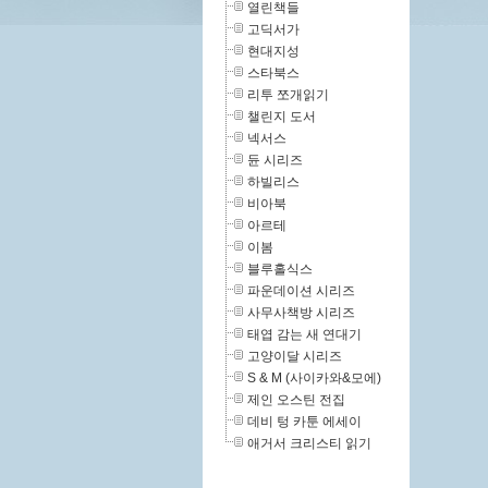
열린책들
고딕서가
현대지성
스타북스
리투 쪼개읽기
챌린지 도서
넥서스
듄 시리즈
하빌리스
비아북
아르테
이봄
블루홀식스
파운데이션 시리즈
사무사책방 시리즈
태엽 감는 새 연대기
고양이달 시리즈
S & M (사이카와&모에)
제인 오스틴 전집
데비 텅 카툰 에세이
애거서 크리스티 읽기