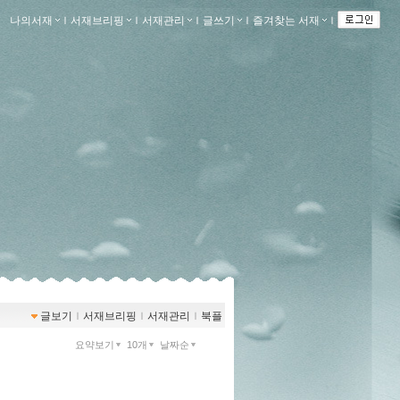
나의서재
ｌ
서재브리핑
ｌ
서재관리
ｌ
글쓰기
ｌ
즐겨찾는 서재
ｌ
글보기
ｌ
서재브리핑
ｌ
서재관리
ｌ
북플
요약보기
10개
날짜순