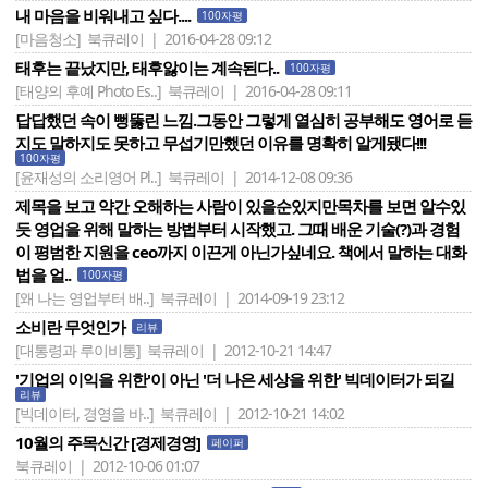
내 마음을 비워내고 싶다....
100자평
[마음청소]
북큐레이 | 2016-04-28 09:12
태후는 끝났지만, 태후앓이는 계속된다..
100자평
[태양의 후예 Photo Es..]
북큐레이 | 2016-04-28 09:11
답답했던 속이 뻥뚫린 느낌.그동안 그렇게 열심히 공부해도 영어로 듣
지도 말하지도 못하고 무섭기만했던 이유를 명확히 알게됐다!!!
100자평
[윤재성의 소리영어 Pl..]
북큐레이 | 2014-12-08 09:36
제목을 보고 약간 오해하는 사람이 있을순있지만목차를 보면 알수있
듯 영업을 위해 말하는 방법부터 시작했고. 그때 배운 기술(?)과 경험
이 평범한 지원을 ceo까지 이끈게 아닌가싶네요. 책에서 말하는 대화
법을 얼..
100자평
[왜 나는 영업부터 배..]
북큐레이 | 2014-09-19 23:12
소비란 무엇인가
리뷰
[대통령과 루이비통]
북큐레이 | 2012-10-21 14:47
'기업의 이익을 위한'이 아닌 '더 나은 세상을 위한' 빅데이터가 되길
리뷰
[빅데이터, 경영을 바..]
북큐레이 | 2012-10-21 14:02
10월의 주목신간 [경제경영]
페이퍼
북큐레이 | 2012-10-06 01:07