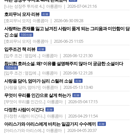
[나는 성장주 투자로 4..]
아롱콤마 | 2026-07-04 21:16
호피무늬 모자 리뷰
리뷰
[호피무늬 모자]
아롱콤마 | 2026-06-30 09:28
사랑하는 존재를 잃고 남겨진 사람이 품게 되는 그리움과 미안함이 담
긴 소설
100자평
[호피무늬 모자]
아롱콤마 | 2026-06-25 11:05
입주조건 책 리뷰
리뷰
[입주 조건 : 옆집에 ..]
아롱콤마 | 2026-06-12 21:30
참신한 호러소설. 왜? 이유를 설명해주지 않아 더 궁금한 소설이다
100자평
[입주 조건 : 옆집에 ..]
아롱콤마 | 2026-06-12 21:28
사랑을 담아, 엄마가 심리 스릴러 소설
리뷰
[사랑을 담아, 엄마가]
아롱콤마 | 2026-05-13 13:40
무엇이 우리를 인간으로 살게 하는가
리뷰
[무엇이 우리를 인간으..]
아롱콤마 | 2026-05-04 17:15
다정한 사람이 이긴다
리뷰
[다정한 사람이 이긴다..]
아롱콤마 | 2026-04-29 11:54
아리스가와 아리스에게 바치는 일곱가지 수수께끼
리뷰
[아리스가와 아리스에..]
아롱콤마 | 2026-04-05 20:37