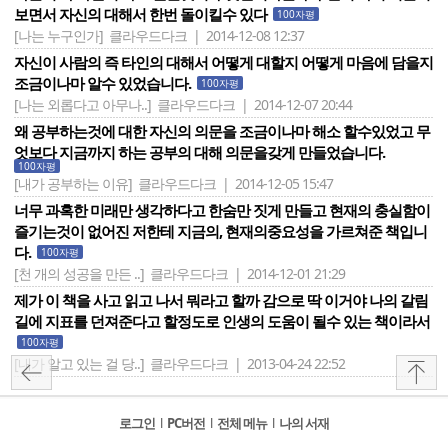
보면서 자신의 대해서 한번 돌이킬수 있다
100자평
[나는 누구인가]
클라우드다크 | 2014-12-08 12:37
자신이 사람의 즉 타인의 대해서 어떻게 대할지 어떻게 마음에 담을지
조금이나마 알수 있었습니다.
100자평
[나는 외롭다고 아무나..]
클라우드다크 | 2014-12-07 20:44
왜 공부하는것에 대한 자신의 의문을 조금이나마 해소 할수있었고 무
엇보다 지금까지 하는 공부의 대해 의문을갖게 만들었습니다.
100자평
[내가 공부하는 이유]
클라우드다크 | 2014-12-05 15:47
너무 과혹한 미래만 생각하다고 한숨만 짓게 만들고 현재의 충실함이
즐기는것이 없어진 저한테 지금의, 현재의중요성을 가르쳐준 책입니
다.
100자평
[천 개의 성공을 만든 ..]
클라우드다크 | 2014-12-01 21:29
제가 이 책을 사고 읽고 나서 뭐라고 할까 감으로 딱 이거야 나의 갈림
길에 지표를 던져준다고 할정도로 인생의 도움이 될수 있는 책이라서
100자평
[내가 알고 있는 걸 당..]
클라우드다크 | 2013-04-24 22:52
로그인
l
PC버전
l
전체 메뉴
l
나의 서재