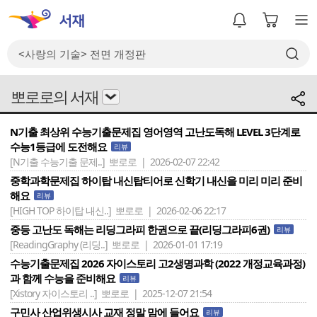
뽀로로의 서재
N기출 최상위 수능기출문제집 영어영역 고난도독해 LEVEL 3단계로
수능1등급에 도전해요
리뷰
[N기출 수능기출 문제..]
뽀로로 | 2026-02-07 22:42
중학과학문제집 하이탑 내신탑티어로 신학기 내신을 미리 미리 준비
해요
리뷰
[HIGH TOP 하이탑 내신..]
뽀로로 | 2026-02-06 22:17
중등 고난도 독해는 리딩그라피 한권으로 끝(리딩그라피6권)
리뷰
[ReadingGraphy (리딩..]
뽀로로 | 2026-01-01 17:19
수능기출문제집 2026 자이스토리 고2생명과학 (2022 개정교육과정)
과 함께 수능을 준비해요
리뷰
[Xistory 자이스토리 ..]
뽀로로 | 2025-12-07 21:54
구민사 산업위생시사 교재 정말 맘에 들어요
리뷰