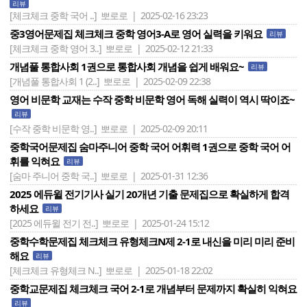
리뷰
[체크체크 중학 국어 ..]
뽀로로 | 2025-02-16 23:23
중3영어문제집 체크체크 중학 영어3-A로 영어 실력을 키워요
리뷰
[체크체크 중학 영어 3..]
뽀로로 | 2025-02-12 21:33
개념풀 통합사회 1권으로 통합사회 개념을 쉽게 배워요~
리뷰
[개념풀 통합사회 1 (2..]
뽀로로 | 2025-02-09 22:38
영어 비문학 교재는 수작 중학 비문학 영어 독해 실력이 역시 딱이죠~
리뷰
[수작 중학 비문학 영..]
뽀로로 | 2025-02-09 20:11
중학국어문제집 숨마주니어 중학 국어 어휘력 1권으로 중학 국어 어
휘를 익혀요
리뷰
[숨마 주니어 중학 국..]
뽀로로 | 2025-01-31 12:36
2025 에듀윌 전기기사 실기 20개년 기출 문제집으로 확실하게 합격
하세요
리뷰
[2025 에듀윌 전기 전..]
뽀로로 | 2025-01-24 15:12
중학수학문제집 체크체크 유형체크N제 2-1로 내신을 미리 미리 준비
해요
리뷰
[체크체크 유형체크 N..]
뽀로로 | 2025-01-18 22:02
중학교문제집 체크체크 국어 2-1로 개념부터 문제까지 확실히 익혀요
리뷰