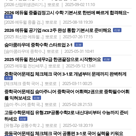
[2026 산업위생관리기..]
뽀로로 | 2025-09-02 11:10
2026 에듀윌 중졸검정고시 수학 기본서로 한번에 빠르게 합격해요~
리뷰
[2026 에듀윌 중졸 검..]
뽀로로 | 2025-08-18 19:39
2026 에듀윌 공기업 ncs 2주 완성 통합 기본서로 준비해요
리뷰
[2025 최신판 에듀윌 ..]
뽀로로 | 2025-07-26 17:15
숨마쿰라우데 중학수학 스타트업 2-1
리뷰
[숨마쿰라우데 중학수..]
뽀로로 | 2025-05-31 10:41
2025 에듀윌 전산세무2급 한권끝장으로 시작했어요
리뷰
[2025 에듀윌 전산세무..]
뽀로로 | 2025-05-12 13:41
중학국어문제집 체크체크 국어 3-1로 개념부터 문제까지 완벽하게
리뷰
[체크체크 중학 국어 ..]
뽀로로 | 2025-03-11 00:25
중학국어문제집 숨마주니어 중학국어 어휘력2권으로 중학필수어휘
를 익혀보세요
리뷰
[숨마 주니어 중학 국..]
뽀로로 | 2025-02-28 21:53
고등수학문제집 유형.ZIP공통수학2로 내신대비부터 수능까지 준비
하세요
리뷰
[유형.Zip 공통수학 2 ..]
뽀로로 | 2025-02-18 20:19
중등국어문제집 체크체크 국어 공통편 3-1로 국어 실력을 키워요