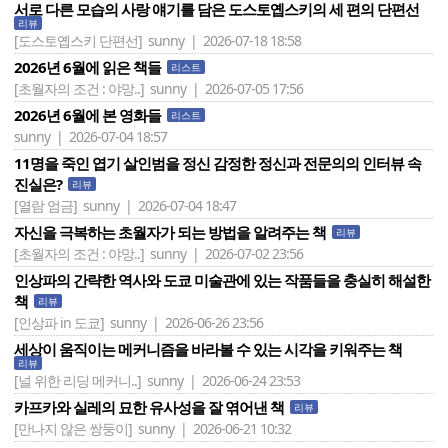
서로 다른 모습의 사랑 얘기를 담은 도스토옙스키의 세 편의 단편선
리뷰
[도스토옙스키 단편선]
sunny | 2026-07-18 18:58
2026년 6월에 읽은 책들
리스트
[초월자의 조건 : 야망..]
sunny | 2026-07-05 17:56
2026년 6월에 본 영화들
리스트
sunny | 2026-07-04 18:57
11명을 죽인 엽기 살인범을 정신 감정한 정신과 전문의의 인터뷰 속
진실은?
리뷰
[열람 엄금]
sunny | 2026-07-04 18:47
자신을 극복하는 초월자가 되는 방법을 알려주는 책
리뷰
[초월자의 조건 : 야망..]
sunny | 2026-07-02 23:56
인상파의 간략한 역사와 도쿄 미술관에 있는 작품들을 충실히 해설한
책
리뷰
[인상파 in 도쿄]
sunny | 2026-06-26 23:56
세상이 움직이는 메커니즘을 바라볼 수 있는 시각을 키워주는 책
리뷰
[널 위한 리딩 메커니..]
sunny | 2026-06-24 23:53
카프카와 실레의 묘한 유사성을 잘 엮어낸 책
리뷰
[만나지 않은 쌍둥이]
sunny | 2026-06-21 10:32