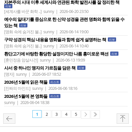
자본주의 시대 이후 세계사와 연관된 화학 발전사를 잘 정리한 책
리뷰
[세계사를 바꾼 화학 ..]
sunny | 2026-06-20 23:50
예수의 일대기를 중심으로 한 신약 성경을 관련 명화와 함께 읽을 수
있는 책
리뷰
[명화 속에 숨겨진 불..]
sunny | 2026-06-14 19:00
구약 성경의 핵심 내용을 명화들과 함께 쉽게 설명하는 책
리뷰
[명화 속에 숨겨진 불..]
sunny | 2026-06-14 10:40
환단고기에 바탕한 황당한 설정이지만 나름 흥미로운 팩션
리뷰
[훈민정음 암살사건]
sunny | 2026-06-13 19:09
사서 중 하나인 맹자의 가르침을 담은 책
리뷰
[맹자]
sunny | 2026-06-07 18:52
2026년 5월에 읽은 책들
리스트
[진짜의 마인드]
sunny | 2026-06-06 18:16
2026년 5월에 본 영화들
리스트
sunny | 2026-06-04 18:38
1
2
3
4
5