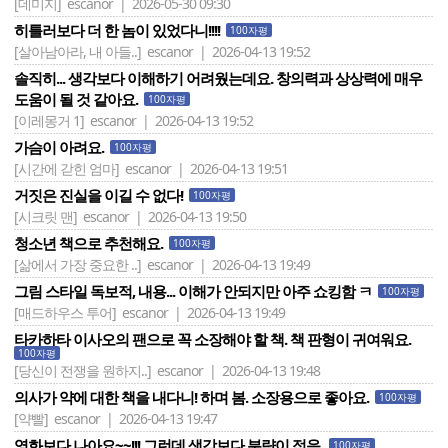
[데미지]
escanor | 2026-05-30 09:30
히틀러보다 더 한 놈이 있었다니!!!!
100자평
[살아남아라, 내 아들..]
escanor | 2026-04-13 19:52
솔직히... 생각보다 이해하기 어려웠는데요. 창의력과 상상력에 매우
도움이 될 것 같아요.
100자평
[이레몽거 1]
escanor | 2026-04-13 19:52
가슴이 아려요.
100자평
[시간에 갇힌 엄마]
escanor | 2026-04-13 19:51
거짓은 진실을 이길 수 없다!
100자평
[시크릿 맨]
escanor | 2026-04-13 19:50
청소년 책으로 추천해요.
100자평
[삶에서 가장 중요한 ..]
escanor | 2026-04-13 19:49
그림 스타일 독보적, 내용... 이해가 안되지만 아주 쇼킹함 ㅋ
100자평
[매드하우스 투어]
escanor | 2026-04-13 19:49
타카하타 이사오의 팬으로 꼭 소장해야 할 책. 책 판형이 귀여워요.
100자평
[당신이 전쟁을 원하지..]
escanor | 2026-04-13 19:48
의사가 약에 대한 책을 내다니! 하며 봄. 소장용으로 좋아요.
100자평
[약빨]
escanor | 2026-04-13 19:47
영화보다 나아요~~!!! 그런데 생각보다 분량이 적음.
100자평