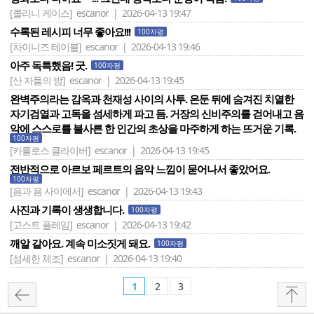
[콜리니 케이스]
escanor | 2026-04-13 19:47
수록된 레시피 너무 좋아요!!!
100자평
[차이니즈 테이블]
escanor | 2026-04-13 19:46
아주 독특했음! 굿.
100자평
[산 자들의 밤]
escanor | 2026-04-13 19:45
완벽주의라는 감옥과 천재성 사이의 사투. 은둔 뒤에 숨겨진 치열한
자기검열과 고독을 섬세하게 파고 듬. 거장의 신비주의를 걷어내고 음
악에 스스로를 불사른 한 인간의 초상을 마주하게 하는 뜨거운 기록.
100자평
[카를로스 클라이버]
escanor | 2026-04-13 19:45
전반적으로 아르보 페르트의 음악 느낌이 묻어나서 좋았어요.
100자평
[음과 음 사이에서]
escanor | 2026-04-13 19:43
사진과 기록이 생생합니다.
100자평
[고스트 플레임]
escanor | 2026-04-13 19:42
깨알 같아요. 계속 미소짓게 돼요.
100자평
[섬세한 체조]
escanor | 2026-04-13 19:40
1
2
3