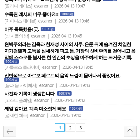
[콜리니 케이스]
escanor | 2026-04-13 19:47
수록된 레시피 너무 좋아요!!!
100자평
[차이니즈 테이블]
escanor | 2026-04-13 19:46
아주 독특했음! 굿.
100자평
[산 자들의 밤]
escanor | 2026-04-13 19:45
완벽주의라는 감옥과 천재성 사이의 사투. 은둔 뒤에 숨겨진 치열한
자기검열과 고독을 섬세하게 파고 듬. 거장의 신비주의를 걷어내고 음
악에 스스로를 불사른 한 인간의 초상을 마주하게 하는 뜨거운 기록.
100자평
[카를로스 클라이버]
escanor | 2026-04-13 19:45
전반적으로 아르보 페르트의 음악 느낌이 묻어나서 좋았어요.
100자평
[음과 음 사이에서]
escanor | 2026-04-13 19:43
사진과 기록이 생생합니다.
100자평
[고스트 플레임]
escanor | 2026-04-13 19:42
깨알 같아요. 계속 미소짓게 돼요.
100자평
[섬세한 체조]
escanor | 2026-04-13 19:40
1
2
3