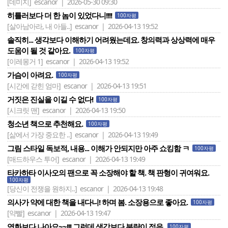
[데미지]
escanor | 2026-05-30 09:30
히틀러보다 더 한 놈이 있었다니!!!!
100자평
[살아남아라, 내 아들..]
escanor | 2026-04-13 19:52
솔직히... 생각보다 이해하기 어려웠는데요. 창의력과 상상력에 매우
도움이 될 것 같아요.
100자평
[이레몽거 1]
escanor | 2026-04-13 19:52
가슴이 아려요.
100자평
[시간에 갇힌 엄마]
escanor | 2026-04-13 19:51
거짓은 진실을 이길 수 없다!
100자평
[시크릿 맨]
escanor | 2026-04-13 19:50
청소년 책으로 추천해요.
100자평
[삶에서 가장 중요한 ..]
escanor | 2026-04-13 19:49
그림 스타일 독보적, 내용... 이해가 안되지만 아주 쇼킹함 ㅋ
100자평
[매드하우스 투어]
escanor | 2026-04-13 19:49
타카하타 이사오의 팬으로 꼭 소장해야 할 책. 책 판형이 귀여워요.
100자평
[당신이 전쟁을 원하지..]
escanor | 2026-04-13 19:48
의사가 약에 대한 책을 내다니! 하며 봄. 소장용으로 좋아요.
100자평
[약빨]
escanor | 2026-04-13 19:47
영화보다 나아요~~!!! 그런데 생각보다 분량이 적음.
100자평