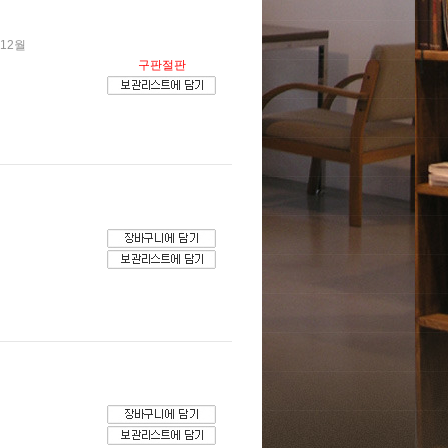
 12월
구판절판