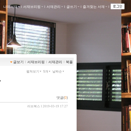
나의서재
ｌ
서재브리핑
ｌ
서재관리
ｌ
글쓰기
ｌ
즐겨찾는 서재
ｌ
글보기
ｌ
서재브리핑
ｌ
서재관리
ｌ
북플
펼쳐보기
5개
날짜순
댓글(
0
)
러브북스
l 2019-03-19 17:27