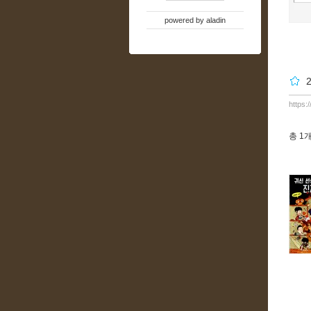
powered by
aladin
https:
총
1