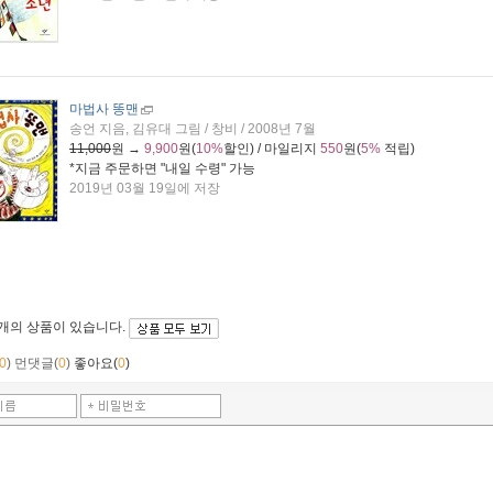
마법사 똥맨
송언 지음, 김유대 그림 / 창비 / 2008년 7월
11,000
원 →
9,900
원(
10%
할인) / 마일리지
550
원(
5%
적립)
*지금 주문하면 "
내일 수령
" 가능
2019년 03월 19일에 저장
5개
의 상품이 있습니다.
0
)
먼댓글(
0
)
좋아요(
0
)