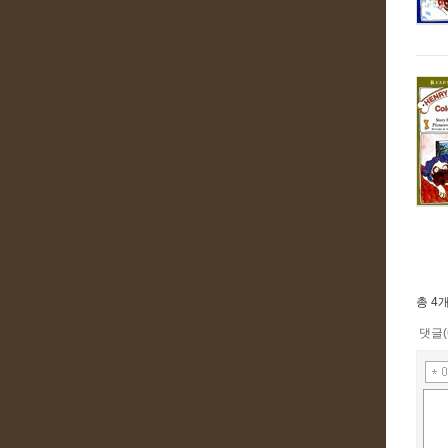
총
4
댓글(