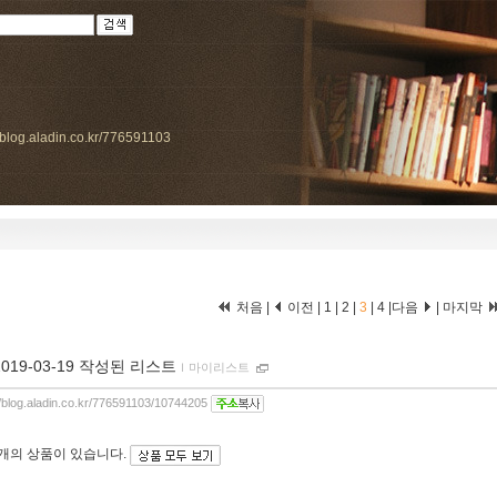
//blog.aladin.co.kr/776591103
처음
|
이전
|
1
|
2
|
3
|
4
|
다음
|
마지막
2019-03-19 작성된 리스트
ｌ
마이리스트
//blog.aladin.co.kr/776591103/10744205
5개
의 상품이 있습니다.