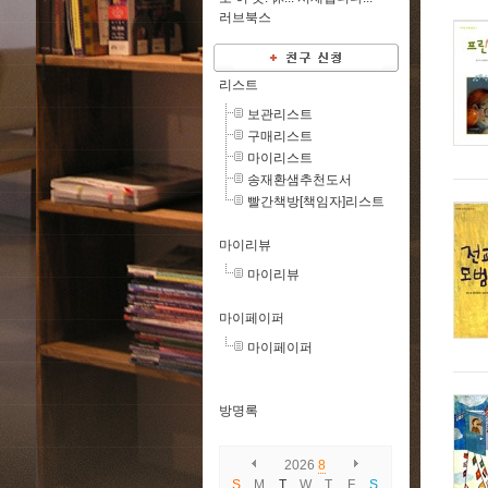
러브북스
리스트
보관리스트
구매리스트
마이리스트
송재환샘추천도서
빨간책방[책임자]리스트
마이리뷰
마이리뷰
마이페이퍼
마이페이퍼
방명록
2026
8
S
M
T
W
T
F
S