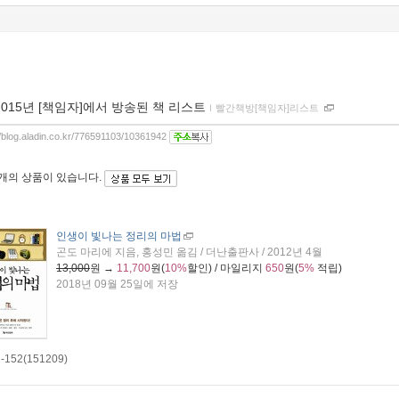
2015년 [책임자]에서 방송된 책 리스트
ｌ
빨간책방[책임자]리스트
//blog.aladin.co.kr/776591103/10361942
2개
의 상품이 있습니다.
인생이 빛나는 정리의 마법
곤도 마리에 지음, 홍성민 옮김 / 더난출판사 / 2012년 4월
13,000
원 →
11,700
원(
10%
할인) / 마일리지
650
원(
5%
적립)
2018년 09월 25일에 저장
-152(151209)