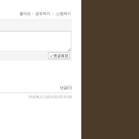
좋아요
ｌ
공유하기
ｌ
찜하기
댓글(
0
)
러브북스
l 2019-03-05 01:00