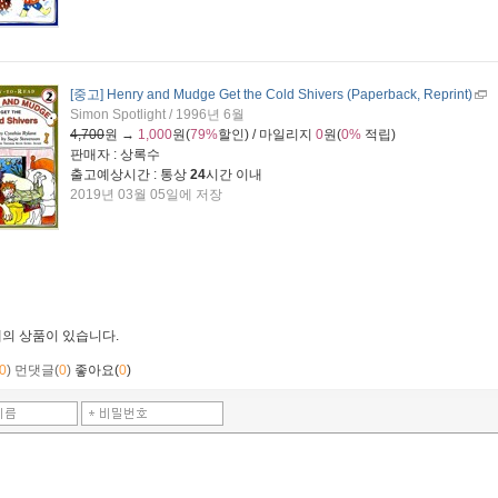
[중고] Henry and Mudge Get the Cold Shivers (Paperback, Reprint)
Simon Spotlight / 1996년 6월
4,700
원 →
1,000
원(
79%
할인) / 마일리지
0
원(
0%
적립)
판매자 : 상록수
출고예상시간 : 통상
24
시간 이내
2019년 03월 05일에 저장
개
의 상품이 있습니다.
0
)
먼댓글(
0
)
좋아요(
0
)