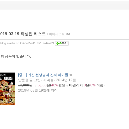
2019-03-19 작성된 리스트
ｌ
마이리스트
//blog.aladin.co.kr/776591103/10744203
개
의 상품이 있습니다.
[중고] 귀신 선생님과 진짜 아이들
남동윤 글.그림 / 사계절 / 2014년 12월
13,000
원 →
6,800
원(
48%
할인) / 마일리지
0
원(
0%
적립)
2019년 03월 19일에 저장