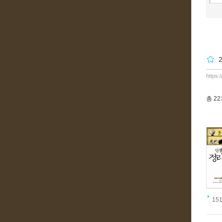
https:
총
2
151