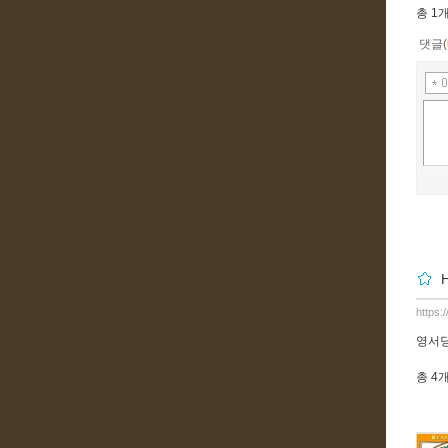
총
1
댓글(
https:
영서
총
4