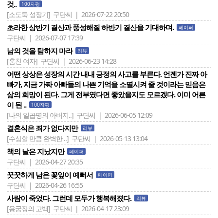
것..
100자평
[소도둑 성장기]
구단씨 | 2026-07-22 20:50
초라한 상반기 결산과 풍성해질 하반기 결산을 기대하며.
페이퍼
구단씨 | 2026-07-07 17:39
남의 것을 탐하지 마라
리뷰
[훔친 여자]
구단씨 | 2026-06-23 14:28
어떤 상상은 성장의 시간 내내 긍정의 사고를 부른다. 언젠가 진짜 아
빠가, 지금 가짜 아빠들의 나쁜 기억을 소멸시켜 줄 것이라는 믿음은
삶의 희망이 된다. 그게 전부였다면 좋았을지도 모르겠다. 이미 어른
이 된 ..
100자평
[나의 일곱명의 아버지..]
구단씨 | 2026-06-05 12:09
결혼식은 죄가 없다지만
리뷰
[수상할 만큼 완벽한 ..]
구단씨 | 2026-05-13 13:04
책의 날은 지났지만
페이퍼
구단씨 | 2026-04-27 20:35
꿋꿋하게 남은 꽃잎이 예뻐서
페이퍼
구단씨 | 2026-04-26 16:55
사람이 죽었다. 그런데 모두가 행복해졌다.
리뷰
[용궁장의 고백]
구단씨 | 2026-04-17 23:09