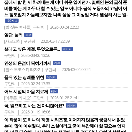
집에서 밥 한 끼 차려내는 게 어디 쉬운 일이던가. 몇백인 분의 급식 준
비를 하는 게 아무나 할 수 있는 일도 아니다. 급식 노동자의 고됨이 어
느 정도일지 가늠해보지만, 나의 상상 그 이상일 거다. 열심히 사는 일..
100자평
[밥 짓는 여자들]
구단씨 | 2026-03-24 22:23
일단, 눌러
리뷰
[새로고침]
구단씨 | 2026-03-17 22:39
설레고 싶은 계절, 무엇으로든...
페이퍼
구단씨 | 2026-03-06 13:56
인생의 온점이 찍히기까지
리뷰
[찰스 부코스키 타자기]
구단씨 | 2026-03-04 00:24
품위 있는 장례를 위한
페이퍼
구단씨 | 2026-02-24 17:35
어느 시절의 마음 치료제
리뷰
[아무튼, 라디오]
구단씨 | 2026-01-28 21:41
꼭, 읽으려고 사는 건 아니잖아요?
페이퍼
구단씨 | 2026-01-19 16:06
이 작품이 또 하나의 ‘하영 시리즈‘로 이어지지 않을까 궁금해서 읽었
는데, 많이 아쉬웠다. 추리 소설이라고 굳이 복잡해야 할 필요는 없지