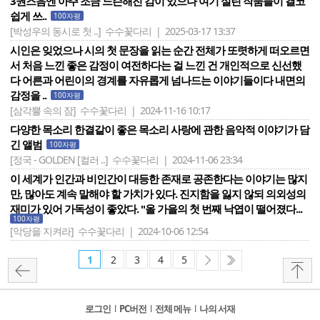
3권즈음엔 아주 조금 느슨해진 감이 있으나 여기 실린 작품들이 결코
쉽게 쓰..
100자평
[박성우의 동시로 첫 ..]
수수꽃다리 | 2025-03-17 13:37
시인은 잊었으나 시의 첫 문장을 읽는 순간 전체가 또렷하게 떠오르면
서 처음 느낀 좋은 감정이 여전하다는 걸 느낀 건 개인적으로 신선했
다 어른과 어린이의 경계를 자유롭게 넘나드는 이야기들이다 내면의
감정을 ..
100자평
[삼각뿔 속의 잠]
수수꽃다리 | 2024-11-16 10:17
다양한 목소리 한결같이 좋은 목소리 사랑에 관한 음악적 이야기가 담
긴 앨범
100자평
[정국 - GOLDEN [컬러 ..]
수수꽃다리 | 2024-11-06 23:34
이 세계가 인간과 비인간이 대등한 존재로 공존한다는 이야기는 많지
만, 많아도 계속 말해야 할 가치가 있다. 진지함을 잃지 않되 의외성의
재미가 있어 가독성이 좋았다. "올 가을의 첫 번째 낙엽이 떨어졌다...
100자평
[악당을 지켜라]
수수꽃다리 | 2024-10-06 12:54
1
2
3
4
5
로그인
l
PC버전
l
전체 메뉴
l
나의 서재