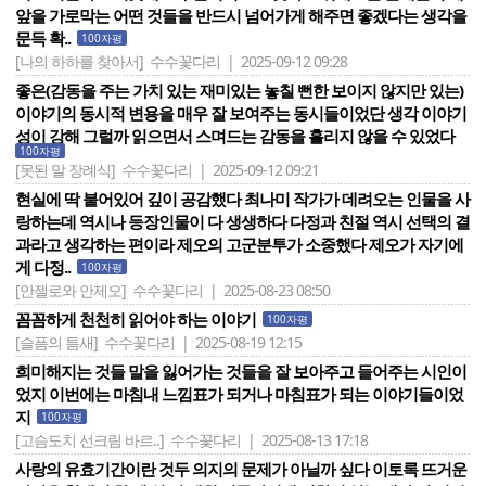
앞을 가로막는 어떤 것들을 반드시 넘어가게 해주면 좋겠다는 생각을
문득 확..
100자평
[나의 하하를 찾아서]
수수꽃다리 | 2025-09-12 09:28
좋은(감동을 주는 가치 있는 재미있는 놓칠 뻔한 보이지 않지만 있는)
이야기의 동시적 변용을 매우 잘 보여주는 동시들이었단 생각 이야기
성이 강해 그럴까 읽으면서 스며드는 감동을 흘리지 않을 수 있었다
100자평
[못된 말 장례식]
수수꽃다리 | 2025-09-12 09:21
현실에 딱 붙어있어 깊이 공감했다 최나미 작가가 데려오는 인물을 사
랑하는데 역시나 등장인물이 다 생생하다 다정과 친절 역시 선택의 결
과라고 생각하는 편이라 제오의 고군분투가 소중했다 제오가 자기에
게 다정..
100자평
[안젤로와 안제오]
수수꽃다리 | 2025-08-23 08:50
꼼꼼하게 천천히 읽어야 하는 이야기
100자평
[슬픔의 틈새]
수수꽃다리 | 2025-08-19 12:15
희미해지는 것들 말을 잃어가는 것들을 잘 보아주고 들어주는 시인이
었지 이번에는 마침내 느낌표가 되거나 마침표가 되는 이야기들이었
지
100자평
[고슴도치 선크림 바르..]
수수꽃다리 | 2025-08-13 17:18
사랑의 유효기간이란 것두 의지의 문제가 아닐까 싶다 이토록 뜨거운