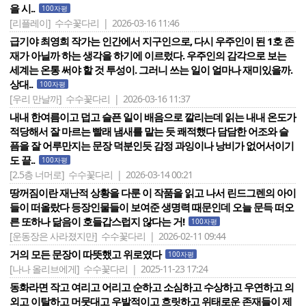
을 시..
100자평
[리플레이]
수수꽃다리 | 2026-03-16 11:46
급기야 최영희 작가는 인간에서 지구인으로, 다시 우주인이 된 1호 존
재가 아닐까 하는 생각을 하기에 이르렀다. 우주인의 감각으로 보는
세계는 온통 써야 할 것 투성이. 그러니 쓰는 일이 얼마나 재미있을까.
상대..
100자평
[우리 만날까]
수수꽃다리 | 2026-03-16 11:37
내내 한여름이고 덥고 슬픈 일이 배음으로 깔리는데 읽는 내내 온도가
적당해서 잘 마르는 빨래 냄새를 맡는 듯 쾌적했다 담담한 어조와 슬
픔을 잘 어루만지는 문장 덕분인듯 감정 과잉이나 낭비가 없어서이기
도 끝..
100자평
[2.5층 너머로]
수수꽃다리 | 2026-03-14 00:21
땅꺼짐이란 재난적 상황을 다룬 이 작품을 읽고 나서 린드그렌의 아이
들이 떠올랐다 등장인물들이 보여준 생명력 때문인데 오늘 문득 떠오
른 또하나 닮음이 호들갑스럽지 않다는 거!
100자평
[운동장은 사라졌지만]
수수꽃다리 | 2026-02-11 09:44
거의 모든 문장이 따뜻했고 위로였다
100자평
[나나 올리브에게]
수수꽃다리 | 2025-11-23 17:24
동화라면 작고 여리고 어리고 순하고 소심하고 수상하고 우연하고 의
외고 이탈하고 머뭇대고 우발적이고 흐릿하고 위태로운 존재들이 제