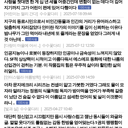
사랑을 첫대면 한 게 십 년 세월 어중간인데 변함이 없는 데다 더 깊어
지기까지 그가 어린이 편에 있어 다행이다
100자평
[어린이는 멀리 간다]
수수꽃다리 | 2025-07-18 09:44
지구의 동료시민으로서 비인간동물과 인간의 거리가 유머러스하고
맞춤하게 자리잡았다 안미란 작가의 이야기를 깊이 신뢰하는 이유다
밤나무가 그만 먹어라 내년에 또 줄게라는 문장을 얻었다 그러게 내
것 아닌데 ..
100자평
[다랑이 마을에 어서 ..]
수수꽃다리 | 2025-07-12 12:50
인공지능이나 로봇이 등장하지만 인공이나 금속성이 느껴지지 않았
다. SF적 상상력이 시적이고 아름다워서 에스에프 동화에 대한 나름의
선입견이 걷히는 기분. 이 작품집의 힘은 우주적 삶이라 할만한 삶의
리얼리..
100자평
[인터스텔라 여름방학]
수수꽃다리 | 2025-07-09 14:59
아차 문지에크리 시리즈는 컨셉이 얇고 가붓한 거였다 그래도 물이 모
자라 말라가는 정원의 식물처럼 독자가 받아먹을 언어가 부족해 갈증
이 났단 건 숨길 수 없다 이 아름답고 섬세한 언어의 빛 실이 이것뿐이
라니 ..
100자평
[빛과 실]
수수꽃다리 | 2025-04-27 10:40
대단히 정신없고 시끄럽지만 몹시 사랑스럽고 잼난 동시들이 와글와
글. 깔깔 웃다가도 틀림없는 감동 한방을 얻어맞는다.1권의 팽팽함이