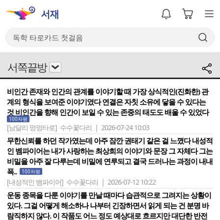
서쪽끝방
비인간 존재와 인간의 관계를 이야기할 때 가장 상식적인(진화한) 관
계의 형식을 보여준 이야기였다 연결은 자칫 소유에 닿을 수 있다는
것 비인간을 향해 인간이 보일 수 있는 존중의 태도도 배울 수 있었다
100자평
[남달리 멍멍타로]
수수꽃다리 | 2026-07-24 10:03
무한신뢰를 하던 작가였는데 아주 잠깐 권태기 같은 걸 느꼈다 내성적
인 벰파이어는 내가 사랑하는 최상희의 이야기와 문장 그 자체다 그는
비밀을 아주 잘 다루는데 비밀에 연루되고 결국 드러나는 과정이 내내
폭..
100자평
[내성적인 뱀파이어]
수수꽃다리 | 2026-07-12 10:22
운동 종목을 다룬 이야기를 만날 때마다 습관적으로 그려지는 상황이
있다. 그걸 어떻게 해소하나 나부터 긴장하면서 읽게 되는 건 분명 바
람직하지 않다. 이 작품도 어느 정도 예상대로 흐르지만 대단한 반전