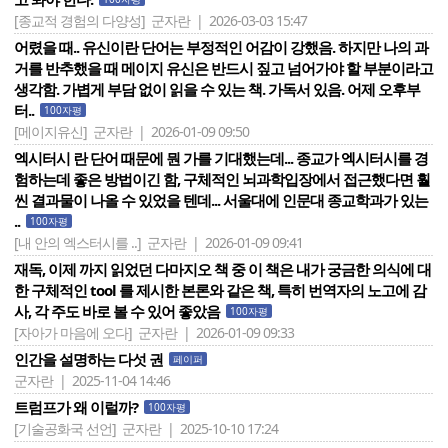
[종교적 경험의 다양성]
군자란 | 2026-03-03 15:47
어렸을 때.. 유신이란 단어는 부정적인 어감이 강했음. 하지만 나의 과
거를 반추했을 때 메이지 유신은 반드시 짚고 넘어가야 할 부분이라고
생각함. 가볍게 부담 없이 읽을 수 있는 책. 가독서 있음. 어제 오후부
터..
100자평
[메이지유신]
군자란 | 2026-01-09 09:50
엑시터시 란 단어 때문에 뭔 가를 기대했는데... 종교가 엑시터시를 경
험하는데 좋은 방법이긴 함, 구체적인 뇌과학입장에서 접근했다면 훨
씬 결과물이 나올 수 있었을 텐데... 서울대에 인문대 종교학과가 있는
..
100자평
[내 안의 엑스터시를 ..]
군자란 | 2026-01-09 09:41
재독, 이제 까지 읽었던 다마지오 책 중 이 책은 내가 궁금한 의식에 대
한 구체적인 tool 를 제시한 본론와 같은 책, 특히 번역자의 노고에 감
사, 각 주도 바로 볼 수 있어 좋았음
100자평
[자아가 마음에 오다]
군자란 | 2026-01-09 09:33
인간을 설명하는 다섯 권
페이퍼
군자란 | 2025-11-04 14:46
트럼프가 왜 이럴까?
100자평
[기술공화국 선언]
군자란 | 2025-10-10 17:24