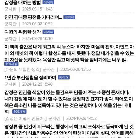
감정을 대하는 방법
페이퍼
군자란 | 2025-09-15 11:43
인간 김대중 평전을 기다리며...
페이퍼
군자란 | 2025-06-02 10:52
다윈의 위험한 생각
페이퍼
군자란 | 2025-03-28 10:10
이 책의 출간은 내게 최고의 빅 뉴스다. 하지만, 마음의 진화, 마인드 아
이 외 데넷의 책 이렇다 할 성과를 내지 못했다. 정말 내가 읽을 수 있는
지 자신을 못하겠다. 욕심만 갖고 데넷의 책을 덤비기에는 너무 많..
100자평
[다윈의 위험한 생각]
군자란 | 2025-03-26 13:55
1년간 부산생활을 정리하며
페이퍼
군자란 | 2024-12-26 15:40
감정은 인간을 색깔이 있는 물건으로 만들어 주는 소중한 존재이다.
내가 감정에 대해 뭔 가 할 수 있다는 긍정적인 표지가 좋다. 적어도 이
책은 최소한 나를 설득하고 있다는 것은 분명하다. 이 책을 읽는 내내
희..
100자평
[감정은 어떻게 만들어..]
군자란 | 2024-10-29 14:52
영장류 중 인간이 지구라는 행성에서 최고의 포식자로 등극하게 된 것
은 개체간의 상호작용수단인 언어의 탄생이 아닐까 싶다. 언어를 통해