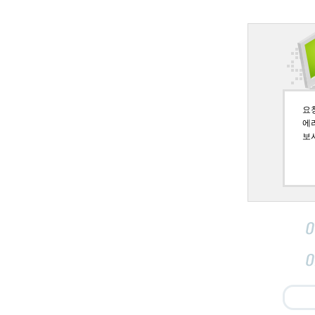
요청페
에
보