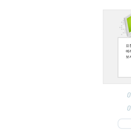
요청페
에
보