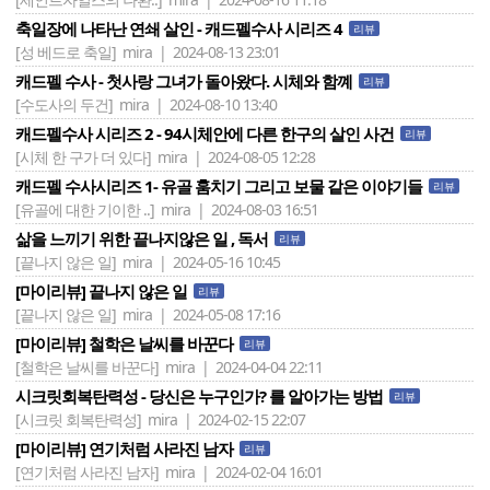
축일장에 나타난 연쇄 살인 - 캐드펠수사 시리즈 4
리뷰
[성 베드로 축일]
mira | 2024-08-13 23:01
캐드펠 수사 - 첫사랑 그녀가 돌아왔다. 시체와 함꼐
리뷰
[수도사의 두건]
mira | 2024-08-10 13:40
캐드펠수사 시리즈 2 - 94시체안에 다른 한구의 살인 사건
리뷰
[시체 한 구가 더 있다]
mira | 2024-08-05 12:28
캐드펠 수사시리즈 1- 유골 훔치기 그리고 보물 같은 이야기들
리뷰
[유골에 대한 기이한 ..]
mira | 2024-08-03 16:51
삶을 느끼기 위한 끝나지않은 일 , 독서
리뷰
[끝나지 않은 일]
mira | 2024-05-16 10:45
[마이리뷰] 끝나지 않은 일
리뷰
[끝나지 않은 일]
mira | 2024-05-08 17:16
[마이리뷰] 철학은 날씨를 바꾼다
리뷰
[철학은 날씨를 바꾼다]
mira | 2024-04-04 22:11
시크릿회복탄력성 - 당신은 누구인가? 를 알아가는 방법
리뷰
[시크릿 회복탄력성]
mira | 2024-02-15 22:07
[마이리뷰] 연기처럼 사라진 남자
리뷰
[연기처럼 사라진 남자]
mira | 2024-02-04 16:01