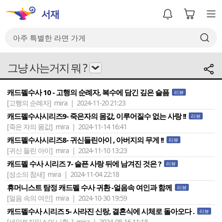
그냥 사는거지 뭐 ?
캐드펠수사 10 - 고행의 순례자, 복수에 담긴 깊은 슬픔
리뷰
[고행의 순례자]
mira | 2024-11-20 21:23
캐드펠수사시리즈9- 죽은자의 몸값, 이루어질수 없는 사랑 !!
리뷰
[죽은 자의 몸값]
mira | 2024-11-14 16:41
캐드펠수사시리즈8- 귀신들린아이 , 아버지의 무게 !!
리뷰
[귀신 들린 아이]
mira | 2024-11-10 13:23
캐드펠 수사 시리즈 7- 슬픈 사랑 뒤에 남겨진 것은 ?
리뷰
[성소의 참새]
mira | 2024-11-04 22:18
휴머니스트 탐정 캐드펠 수사 귀환 -얼음속 여인과 함께
리뷰
[얼음 속의 여인]
mira | 2024-10-30 19:59
캐드펠수사 시리즈 5- 사라진 신랑, 결혼식에 시체로 돌아오다 .
리뷰
[세인트자일스의 나환..]
mira | 2024-08-16 11:18